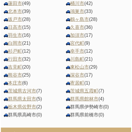
蓮田市
(49)
桶川市
(42)
北本市
(39)
鴻巣市
(33)
坂戸市
(28)
鶴ヶ島市
(28)
日高市
(15)
久喜市
(36)
羽生市
(16)
加須市
(17)
白岡市
(21)
宮代町
(9)
杉戸町
(12)
幸手市
(12)
行田市
(32)
川島町
(21)
吉見町
(20)
東松山市
(29)
熊谷市
(25)
深谷市
(17)
本庄市
(6)
寄居町
(1)
茨城県古河市
(7)
茨城県五霞町
(7)
群馬県太田市
(5)
群馬県館林市
(4)
栃木県佐野市
(2)
群馬県伊勢崎市
(0)
群馬県高崎市
(0)
群馬県前橋市
(0)