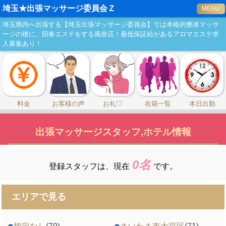
埼玉★出張マッサージ委員会Ｚ
MENU
埼玉県内へ出張する【埼玉出張マッサージ委員会】では本格的整体マッサ
ージの後に、回春エステをする風俗店！最低保証給があるアロマエステ求
人募集あり！
料金
お客様の声
お礼♡
在籍一覧
本日出勤
出張マッサージスタッフ,ホテル情報
0名
登録スタッフは、
現在
です。
エリアで見る