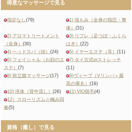
得意なマッサージで見る
指定なし
(79)
1) 強もみ（全身の指圧・整
体）
(31)
2) アロマトリートメント
3) リフレ（足つぼ・ふくら
（全身）
(30)
はぎ）
(22)
4) ヘッドスパ（頭）
(24)
5) イヤーエステ（耳）
(11)
6) フェイシャル（お顔のエ
7) タイ古式orストレッチ
ステ）
(7)
(11)
8) 前立腺マッサージ
(17)
9)ヴィーブ（Vリンパ＋最
高の睾丸）
(16)
10) 洗体（背中流し）
(26)
11) VIO脱毛
(4)
12）スローリズム☆極み回
春
(5)
資格（癒し）で見る