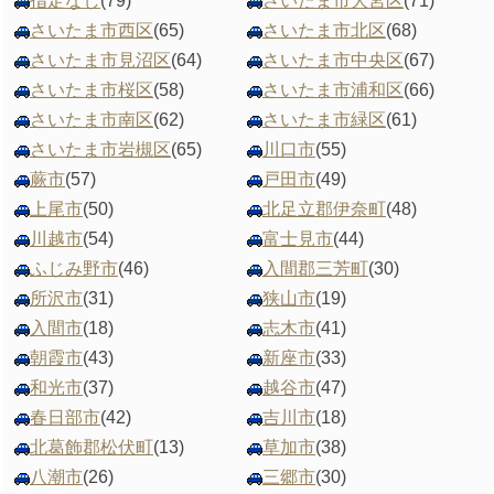
指定なし
(79)
さいたま市大宮区
(71)
さいたま市西区
(65)
さいたま市北区
(68)
さいたま市見沼区
(64)
さいたま市中央区
(67)
さいたま市桜区
(58)
さいたま市浦和区
(66)
さいたま市南区
(62)
さいたま市緑区
(61)
さいたま市岩槻区
(65)
川口市
(55)
蕨市
(57)
戸田市
(49)
上尾市
(50)
北足立郡伊奈町
(48)
川越市
(54)
富士見市
(44)
ふじみ野市
(46)
入間郡三芳町
(30)
所沢市
(31)
狭山市
(19)
入間市
(18)
志木市
(41)
朝霞市
(43)
新座市
(33)
和光市
(37)
越谷市
(47)
春日部市
(42)
吉川市
(18)
北葛飾郡松伏町
(13)
草加市
(38)
八潮市
(26)
三郷市
(30)