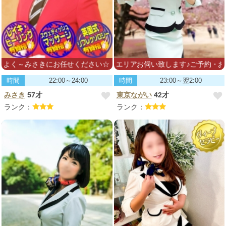
みさきにお任せください☆
東京、埼玉、千葉エリアお伺い致します♪ご予約・お問い合わせお待ち
時間
22:00～24:00
時間
23:00～翌2:00
みさき
57才
東京ながい
42才
ランク：
ランク：