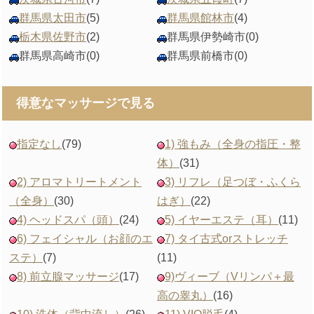
群馬県太田市
(5)
群馬県館林市
(4)
栃木県佐野市
(2)
群馬県伊勢崎市
(0)
群馬県高崎市
(0)
群馬県前橋市
(0)
得意なマッサージで見る
指定なし
(79)
1) 強もみ（全身の指圧・整
体）
(31)
2) アロマトリートメント
3) リフレ（足つぼ・ふくら
（全身）
(30)
はぎ）
(22)
4) ヘッドスパ（頭）
(24)
5) イヤーエステ（耳）
(11)
6) フェイシャル（お顔のエ
7) タイ古式orストレッチ
ステ）
(7)
(11)
8) 前立腺マッサージ
(17)
9)ヴィーブ（Vリンパ＋最
高の睾丸）
(16)