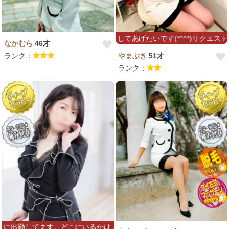
日頃の疲れを癒やしてあげたいです(*^^*)リクエストよろし
なかむら
46才
ランク：
やまぶき
51才
ランク：
てます。どこにいるかはオペさんに聞くかTwitter見てください