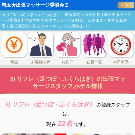
埼玉★出張マッサージ委員会Ｚ
MENU
3) リフレ（足つぼ・ふくらはぎ）｜埼玉県内へ出張する【埼玉出張マッサ
ージ委員会】では本格的整体マッサージの後に、回春エステをする風俗
店！最低保証給があるアロマエステ求人募集あり！
料金
お客様の声
お礼♡
在籍一覧
本日出勤
3) リフレ（足つぼ・ふくらはぎ）の出張マッ
サージスタッフ,ホテル情報
3) リフレ（足つぼ・ふくらはぎ）
の登録スタッフ
は、
22名
現在
です。