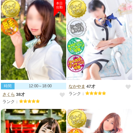
本日
出勤
時間
12:00～18:00
なかやま
47才
ランク：
さくら
38才
ランク：