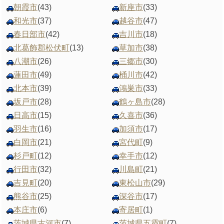
朝霞市
(43)
新座市
(33)
和光市
(37)
越谷市
(47)
春日部市
(42)
吉川市
(18)
北葛飾郡松伏町
(13)
草加市
(38)
八潮市
(26)
三郷市
(30)
蓮田市
(49)
桶川市
(42)
北本市
(39)
鴻巣市
(33)
坂戸市
(28)
鶴ヶ島市
(28)
日高市
(15)
久喜市
(36)
羽生市
(16)
加須市
(17)
白岡市
(21)
宮代町
(9)
杉戸町
(12)
幸手市
(12)
行田市
(32)
川島町
(21)
吉見町
(20)
東松山市
(29)
熊谷市
(25)
深谷市
(17)
本庄市
(6)
寄居町
(1)
茨城県古河市
(7)
茨城県五霞町
(7)