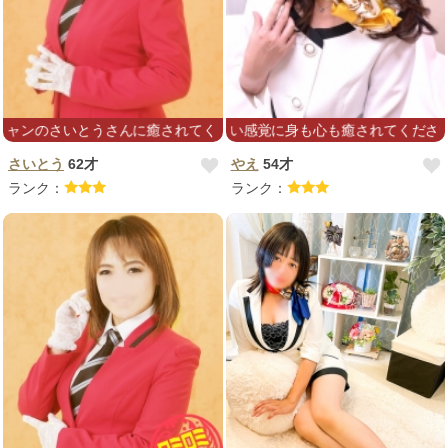
さいとうさんに癒されてください☆
ゆったりと心地よい感覚に身も心も癒されてくださいね(´∇｀
さいとう
62才
やえ
54才
ランク：
ランク：