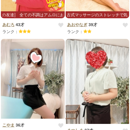
〛 全ての不調はアムロにお任せ☆リクエストお待ちしております！
もみほぐし＋タイ古式マッサージのストレッチで気持ち良く
あむろ
43才
あおやなぎ
39才
ランク：
ランク：
こやま
36才