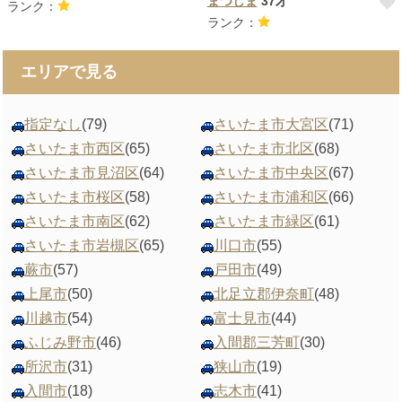
まつしま
37才
ランク：
ランク：
エリアで見る
指定なし
(79)
さいたま市大宮区
(71)
さいたま市西区
(65)
さいたま市北区
(68)
さいたま市見沼区
(64)
さいたま市中央区
(67)
さいたま市桜区
(58)
さいたま市浦和区
(66)
さいたま市南区
(62)
さいたま市緑区
(61)
さいたま市岩槻区
(65)
川口市
(55)
蕨市
(57)
戸田市
(49)
上尾市
(50)
北足立郡伊奈町
(48)
川越市
(54)
富士見市
(44)
ふじみ野市
(46)
入間郡三芳町
(30)
所沢市
(31)
狭山市
(19)
入間市
(18)
志木市
(41)