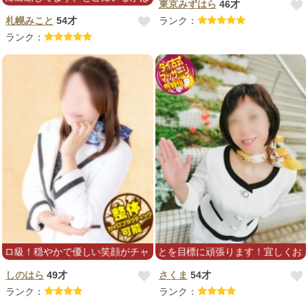
東京みずはら
46才
札幌みこと
54才
ランク：
ランク：
穏やかで優しい笑顔がチャームポイントの【しのはら】さんで癒されて
ご満足して頂くことを目標に頑張ります！宜しくお願いします(*
しのはら
49才
さくま
54才
ランク：
ランク：