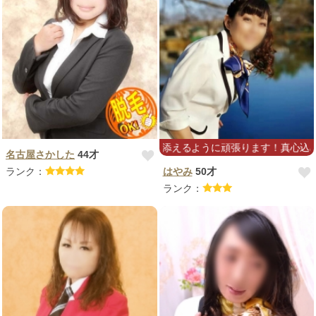
お客様のご希望に添えるように頑張ります！真心込めてマッサ
名古屋さかした
44才
ランク：
はやみ
50才
ランク：