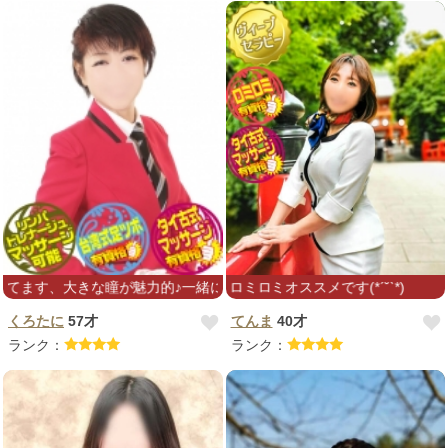
、大きな瞳が魅力的♪一緒に居るだけで癒される美人で可愛いいサロン
お疲れのお身体にロミロミオススメです(*ˊ˘ˋ*)
くろたに
57才
てんま
40才
ランク：
ランク：