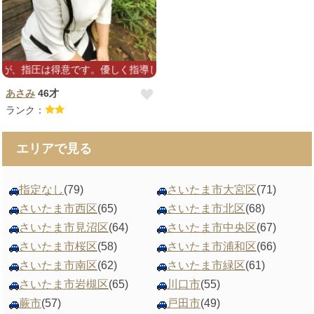
、指圧は得意です。優しく指導していただけると嬉しいです♥️
あさみ
46才
ランク：
エリアで見る
指定なし
(79)
さいたま市大宮区
(71)
さいたま市西区
(65)
さいたま市北区
(68)
さいたま市見沼区
(64)
さいたま市中央区
(67)
さいたま市桜区
(58)
さいたま市浦和区
(66)
さいたま市南区
(62)
さいたま市緑区
(61)
さいたま市岩槻区
(65)
川口市
(55)
蕨市
(57)
戸田市
(49)