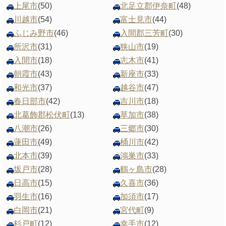
上尾市
(50)
北足立郡伊奈町
(48)
川越市
(54)
富士見市
(44)
ふじみ野市
(46)
入間郡三芳町
(30)
所沢市
(31)
狭山市
(19)
入間市
(18)
志木市
(41)
朝霞市
(43)
新座市
(33)
和光市
(37)
越谷市
(47)
春日部市
(42)
吉川市
(18)
北葛飾郡松伏町
(13)
草加市
(38)
八潮市
(26)
三郷市
(30)
蓮田市
(49)
桶川市
(42)
北本市
(39)
鴻巣市
(33)
坂戸市
(28)
鶴ヶ島市
(28)
日高市
(15)
久喜市
(36)
羽生市
(16)
加須市
(17)
白岡市
(21)
宮代町
(9)
杉戸町
(12)
幸手市
(12)