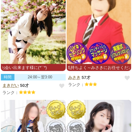
出来ます様に(*´`*)
心も身体も気持ちよく～みさきにお任せください
時間
24:00～翌3:00
みさき
57才
ランク：
まきだい
50才
ランク：