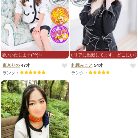
いたします(^^)✨
いろいろなエリアに出勤してます。どこにいるかはオ
東京りの
47才
札幌みこと
54才
ランク：
ランク：