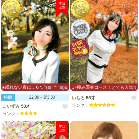
本日
出勤
ない夜は…☪︎*｡꙳(◍ ´꒳` ◍)bお招きお待ちしております*゜
スローリズム⭐︎極み回春コース！とても人気です♡マ
時間
22:30～翌3:30
いちろ
55才
ランク：
こいずみ
53才
ランク：
本日
出勤