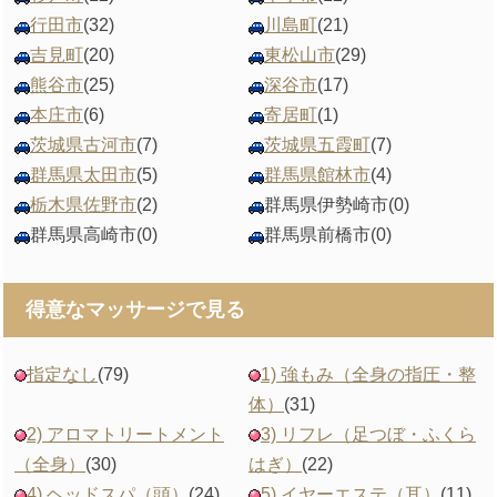
行田市
(32)
川島町
(21)
吉見町
(20)
東松山市
(29)
熊谷市
(25)
深谷市
(17)
本庄市
(6)
寄居町
(1)
茨城県古河市
(7)
茨城県五霞町
(7)
群馬県太田市
(5)
群馬県館林市
(4)
栃木県佐野市
(2)
群馬県伊勢崎市
(0)
群馬県高崎市
(0)
群馬県前橋市
(0)
得意なマッサージで見る
指定なし
(79)
1) 強もみ（全身の指圧・整
体）
(31)
2) アロマトリートメント
3) リフレ（足つぼ・ふくら
（全身）
(30)
はぎ）
(22)
4) ヘッドスパ（頭）
(24)
5) イヤーエステ（耳）
(11)