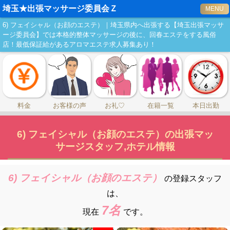
埼玉★出張マッサージ委員会Ｚ
MENU
6) フェイシャル（お顔のエステ）｜埼玉県内へ出張する【埼玉出張マッサ
ージ委員会】では本格的整体マッサージの後に、回春エステをする風俗
店！最低保証給があるアロマエステ求人募集あり！
料金
お客様の声
お礼♡
在籍一覧
本日出勤
6) フェイシャル（お顔のエステ）の出張マッ
サージスタッフ,ホテル情報
6) フェイシャル（お顔のエステ）
の登録スタッフ
は、
7名
現在
です。