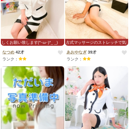
い致します(*･ω･)*_ _)
もみほぐし＋タイ古式マッサージのストレッチで気持ち良
なつめ
42才
あおやなぎ
39才
ランク：
ランク：