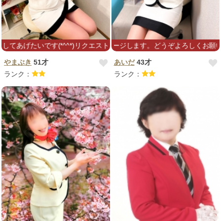
げたいです(*^^*)リクエストよろしくお願いします♪
心を込めてマッサージします。どうぞよろしくお願いします(´•
やまぶき
51才
あいだ
43才
ランク：
ランク：