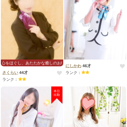
ほぐし、あたたかな癒しのお時間をお過ごしいただけるようがんばります(
にしかわ
46才
さくらい
44才
ランク：
ランク：
本日
出勤