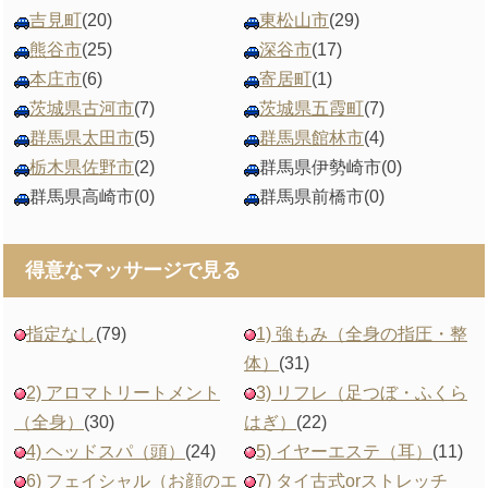
吉見町
(20)
東松山市
(29)
熊谷市
(25)
深谷市
(17)
本庄市
(6)
寄居町
(1)
茨城県古河市
(7)
茨城県五霞町
(7)
群馬県太田市
(5)
群馬県館林市
(4)
栃木県佐野市
(2)
群馬県伊勢崎市
(0)
群馬県高崎市
(0)
群馬県前橋市
(0)
得意なマッサージで見る
指定なし
(79)
1) 強もみ（全身の指圧・整
体）
(31)
2) アロマトリートメント
3) リフレ（足つぼ・ふくら
（全身）
(30)
はぎ）
(22)
4) ヘッドスパ（頭）
(24)
5) イヤーエステ（耳）
(11)
6) フェイシャル（お顔のエ
7) タイ古式orストレッチ