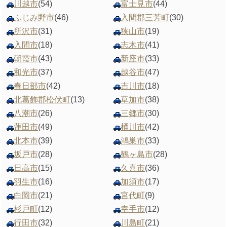
川越市
(54)
富士見市
(44)
ふじみ野市
(46)
入間郡三芳町
(30)
所沢市
(31)
狭山市
(19)
入間市
(18)
志木市
(41)
朝霞市
(43)
新座市
(33)
和光市
(37)
越谷市
(47)
春日部市
(42)
吉川市
(18)
北葛飾郡松伏町
(13)
草加市
(38)
八潮市
(26)
三郷市
(30)
蓮田市
(49)
桶川市
(42)
北本市
(39)
鴻巣市
(33)
坂戸市
(28)
鶴ヶ島市
(28)
日高市
(15)
久喜市
(36)
羽生市
(16)
加須市
(17)
白岡市
(21)
宮代町
(9)
杉戸町
(12)
幸手市
(12)
行田市
(32)
川島町
(21)