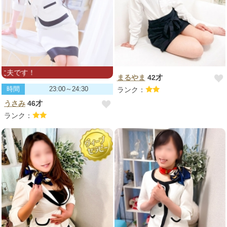
です！
まるやま
42才
時間
23:00～24:30
ランク：
うさみ
46才
ランク：