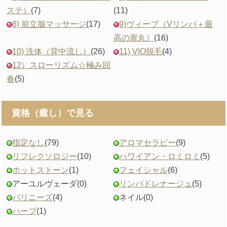
ステ）
(7)
(11)
8) 前立腺マッサージ
(17)
9)ヴィーブ（Vリンパ＋最
高の睾丸）
(16)
10) 洗体（背中流し）
(26)
11) VIO脱毛
(4)
12）スローリズム☆極み回
春
(5)
資格（癒し）で見る
指定なし
(79)
アロマセラピー
(9)
リフレクソロジー
(10)
ハワイアン・ロミロミ
(5)
ホットストーン
(1)
フェイシャル
(6)
アーユルヴェーダ
(0)
リンパドレナージュ
(5)
バリニーズ
(4)
ネイル
(0)
ハーブ
(1)