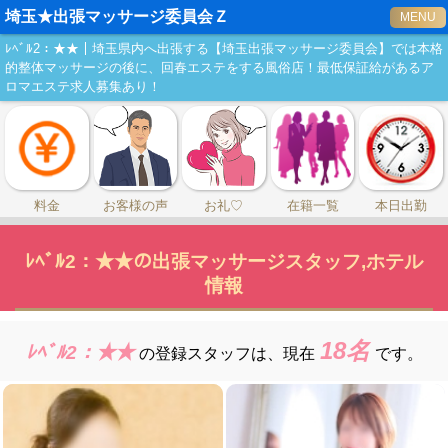
埼玉★出張マッサージ委員会Ｚ
MENU
ﾚﾍﾞﾙ2：★★｜埼玉県内へ出張する【埼玉出張マッサージ委員会】では本格
的整体マッサージの後に、回春エステをする風俗店！最低保証給があるア
ロマエステ求人募集あり！
料金
お客様の声
お礼♡
在籍一覧
本日出勤
ﾚﾍﾞﾙ2：★★の出張マッサージスタッフ,ホテル
情報
18名
ﾚﾍﾞﾙ2：★★
の登録スタッフは、
現在
です。