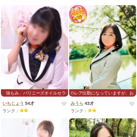
もみ、バリニーズオイルセラピー、タイ古式など、ご要望にお応えしま
はぐれメタル並みのレア出勤になっていますが、お見かけ
いちじょう
54才
みうら
43才
ランク：
ランク：