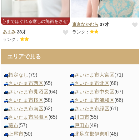
ほぐれる癒しの施術をさせていただきます(*´꒳`*)
東京なかむら
37才
あまみ
28才
ランク：
ランク：
エリアで見る
指定なし
(79)
さいたま市大宮区
(71)
さいたま市西区
(65)
さいたま市北区
(68)
さいたま市見沼区
(64)
さいたま市中央区
(67)
さいたま市桜区
(58)
さいたま市浦和区
(66)
さいたま市南区
(62)
さいたま市緑区
(61)
さいたま市岩槻区
(65)
川口市
(55)
蕨市
(57)
戸田市
(49)
上尾市
(50)
北足立郡伊奈町
(48)