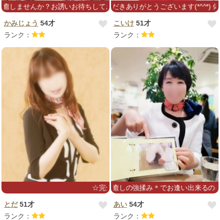
ませんか？お誘いお待ちしております♡
いつもご利用いただきありがとうございます(*^^*) 体調不
かみじょう
54才
こいけ
51才
ランク：
ランク：
短い時間ですが＊癒しの強揉み＊でお逢い出来るのを楽し
☆完全移籍☆
とだ
51才
あい
54才
ランク：
ランク：