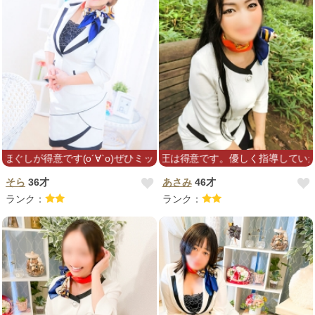
が得意です(о´∀`о)ぜひミックスでお試しください♪
不慣れですが、指圧は得意です。優しく指導していただける
そら
36才
あさみ
46才
ランク：
ランク：