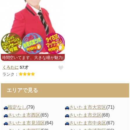
時間空いてます、大きな瞳が魅力的♪一緒に居るだけで癒される美人で
くろたに
57才
ランク：
エリアで見る
指定なし
(79)
さいたま市大宮区
(71)
さいたま市西区
(65)
さいたま市北区
(68)
さいたま市見沼区
(64)
さいたま市中央区
(67)