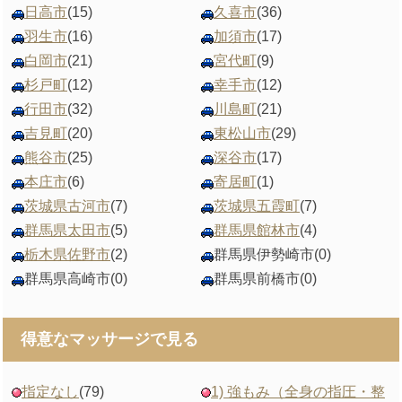
日高市
(15)
久喜市
(36)
羽生市
(16)
加須市
(17)
白岡市
(21)
宮代町
(9)
杉戸町
(12)
幸手市
(12)
行田市
(32)
川島町
(21)
吉見町
(20)
東松山市
(29)
熊谷市
(25)
深谷市
(17)
本庄市
(6)
寄居町
(1)
茨城県古河市
(7)
茨城県五霞町
(7)
群馬県太田市
(5)
群馬県館林市
(4)
栃木県佐野市
(2)
群馬県伊勢崎市
(0)
群馬県高崎市
(0)
群馬県前橋市
(0)
得意なマッサージで見る
指定なし
(79)
1) 強もみ（全身の指圧・整