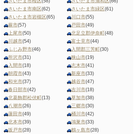
さいたま市桜区
(58)
さいたま市浦和区
(66)
さいたま市南区
(62)
さいたま市緑区
(61)
さいたま市岩槻区
(65)
川口市
(55)
蕨市
(57)
戸田市
(49)
上尾市
(50)
北足立郡伊奈町
(48)
川越市
(54)
富士見市
(44)
ふじみ野市
(46)
入間郡三芳町
(30)
所沢市
(31)
狭山市
(19)
入間市
(18)
志木市
(41)
朝霞市
(43)
新座市
(33)
和光市
(37)
越谷市
(47)
春日部市
(42)
吉川市
(18)
北葛飾郡松伏町
(13)
草加市
(38)
八潮市
(26)
三郷市
(30)
蓮田市
(49)
桶川市
(42)
北本市
(39)
鴻巣市
(33)
坂戸市
(28)
鶴ヶ島市
(28)