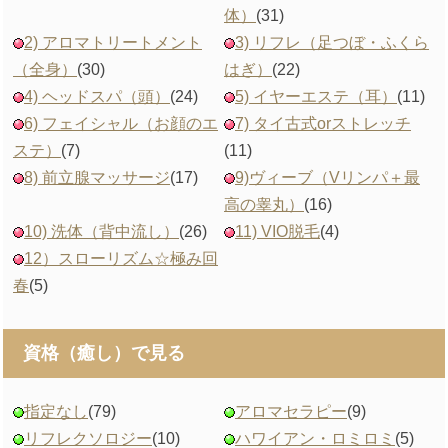
体）
(31)
2) アロマトリートメント
3) リフレ（足つぼ・ふくら
（全身）
(30)
はぎ）
(22)
4) ヘッドスパ（頭）
(24)
5) イヤーエステ（耳）
(11)
6) フェイシャル（お顔のエ
7) タイ古式orストレッチ
ステ）
(7)
(11)
8) 前立腺マッサージ
(17)
9)ヴィーブ（Vリンパ＋最
高の睾丸）
(16)
10) 洗体（背中流し）
(26)
11) VIO脱毛
(4)
12）スローリズム☆極み回
春
(5)
資格（癒し）で見る
指定なし
(79)
アロマセラピー
(9)
リフレクソロジー
(10)
ハワイアン・ロミロミ
(5)