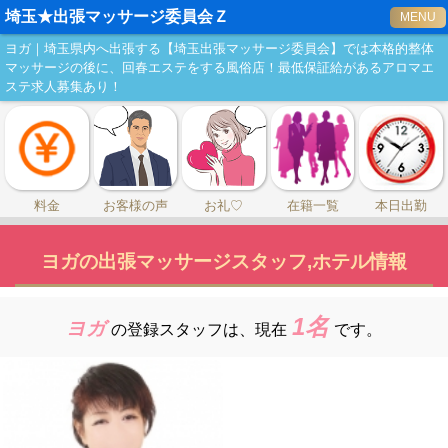
埼玉★出張マッサージ委員会Ｚ
MENU
ヨガ｜埼玉県内へ出張する【埼玉出張マッサージ委員会】では本格的整体
マッサージの後に、回春エステをする風俗店！最低保証給があるアロマエ
ステ求人募集あり！
料金
お客様の声
お礼♡
在籍一覧
本日出勤
ヨガの出張マッサージスタッフ,ホテル情報
1名
ヨガ
の登録スタッフは、
現在
です。