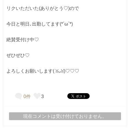
リクいただいた(ありがとう♡)ので

今日と明日､出勤してます(⁠*⁠´⁠ω⁠`*⁠)

絶賛受付け中♡

ぜひぜひ♡

よろしくお願いします(⁠ ⁠ꈍ⁠ᴗ⁠ꈍ⁠)♡♡♡
0件
3
現在コメントは受け付けておりません。