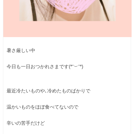
暑さ厳しい中

今日も一日おつかれさまです(⁠*⁠˘⁠︶⁠˘⁠*⁠)⁠

最近冷たいものや､冷めたものばかりで

温かいものをほぼ食べてないので

辛いの苦手だけど
