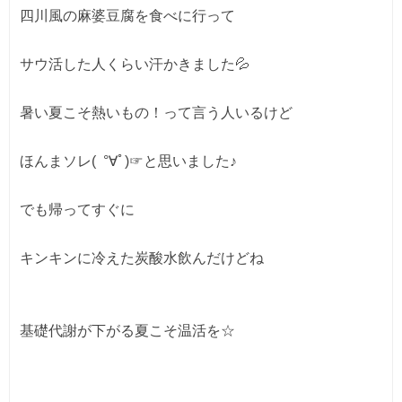
四川風の麻婆豆腐を食べに行って

サウ活した人くらい汗かきました💦

暑い夏こそ熱いもの！って言う人いるけど

ほんまソレ(⁠  °⁠∀ﾟ⁠)⁠☞と思いました♪

でも帰ってすぐに

キンキンに冷えた炭酸水飲んだけどね

基礎代謝が下がる夏こそ温活を☆
