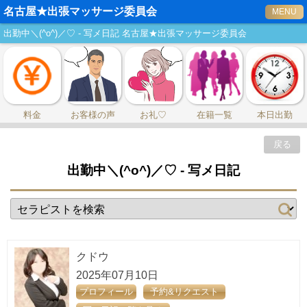
名古屋★出張マッサージ委員会
MENU
出勤中＼⁠(⁠^⁠o⁠^⁠)⁠／♡ - 写メ日記 名古屋★出張マッサージ委員会
料金
お客様の声
お礼♡
在籍一覧
本日出勤
戻る
出勤中＼⁠(⁠^⁠o⁠^⁠)⁠／♡ - 写メ日記
クドウ
2025年07月10日
プロフィール
予約&リクエスト