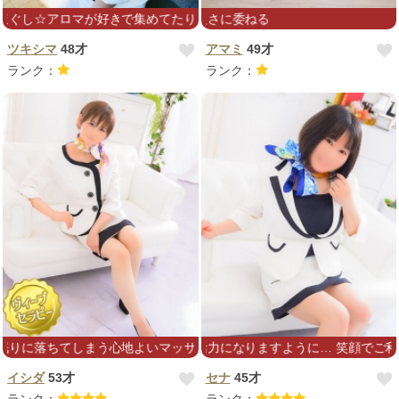
アロマが好きで集めてたりもします☆オーガニック精油なども持ってたりで
心地よさ気持ち良さに委ねる
ツキシマ
48才
アマミ
49才
ランク：
ランク：
ちてしまう心地よいマッサージを、ぜひ体験してみて下さい(^・^)お
皆様の日々の活力になりますように… 笑顔でご利用お待ちして
イシダ
53才
セナ
45才