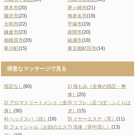
厚木市
(20)
茅ヶ崎市
(21)
藤沢市
(23)
海老名市
(19)
大和市
(22)
平塚市
(19)
鎌倉市
(23)
座間市
(20)
相模原市
(20)
綾瀬市
(18)
寒川町
(15)
東京都町田市
(14)
得意なマッサージで見る
指定なし
(60)
1) 強もみ（全身の指圧・整
体）
(20)
2) アロマトリートメント（全
3) リフレ（足つぼ・ふくらは
身）
(30)
ぎ）
(15)
4) ヘッドスパ（頭）
(18)
5) イヤーエステ（耳）
(11)
6) フェイシャル（お顔のエス
7) 洗体（背中流し）
(13)