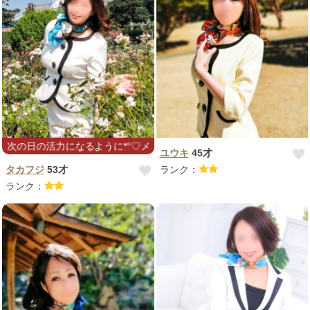
の活力になるように*°♡メンエス風オイルマッサージもぜひ*°♡4TBも
ユウキ
45才
タカフジ
53才
ランク：
ランク：