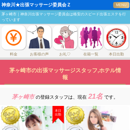
神奈川★出張マッサージ委員会Ｚ
MENU
茅ヶ崎市｜神奈川出張マッサージ委員会は格安のスピード出張エステを行
っています
料金
お客様の声
お礼♡
在籍一覧
本日出勤
茅ヶ崎市の出張マッサージスタッフ,ホテル情
報
21名
茅ヶ崎市
の登録スタッフは、
現在
です。
本日
出勤