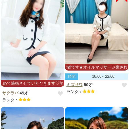
★エステ業界経験者です★オイルマッサージ癒されます・・
時間
18:00～22:00
術させていただきます♡笑顔とマッサージで心とカラダを癒せますように
ミズサワ
50才
ランク：
サクラバ
45才
ランク：