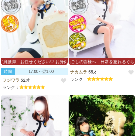
脚、お任せください♡ お身体はもちろん、お気持ちまでほぐれますよう
忙しい毎日をお過ごしの皆様へ…日常を忘れるぐらいの極上
時間
17:00～翌1:00
ナカムラ
55才
ランク：
フジワラ
52才
ランク：