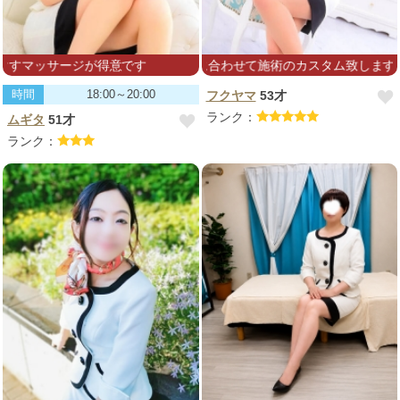
ッサージが得意です
貴方様のお疲れに合わせて施術のカスタム致します♡どん
時間
18:00～20:00
フクヤマ
53才
ランク：
ムギタ
51才
ランク：