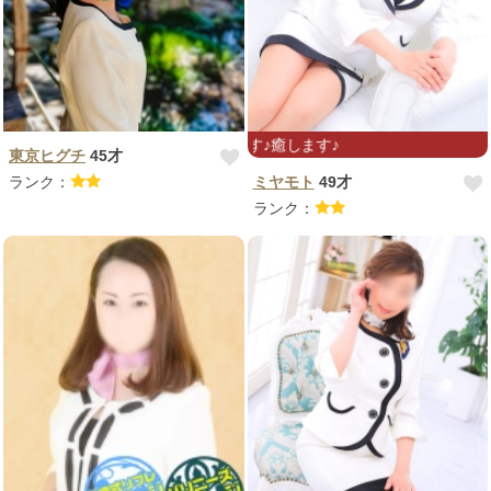
揉みます♪流します♪癒します♪
東京ヒグチ
45才
ランク：
ミヤモト
49才
ランク：