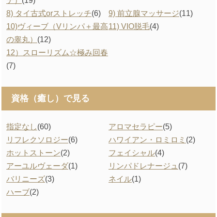
テ）
(19)
8) タイ古式orストレッチ
(6)
9) 前立腺マッサージ
(11)
10)ヴィーブ（Vリンパ＋最高
11) VIO脱毛
(4)
の睾丸）
(12)
12）スローリズム☆極み回春
(7)
資格（癒し）で見る
指定なし
(60)
アロマセラピー
(5)
リフレクソロジー
(6)
ハワイアン・ロミロミ
(2)
ホットストーン
(2)
フェイシャル
(4)
アーユルヴェーダ
(1)
リンパドレナージュ
(7)
バリニーズ
(3)
ネイル
(1)
ハーブ
(2)