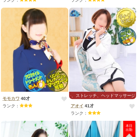
ランク：
ランク：
ヴィーブセラピー、ストレッチ、ヘッドマッサージ施術可
モモカワ
40才
ランク：
アオイ
41才
ランク：
本日
出勤