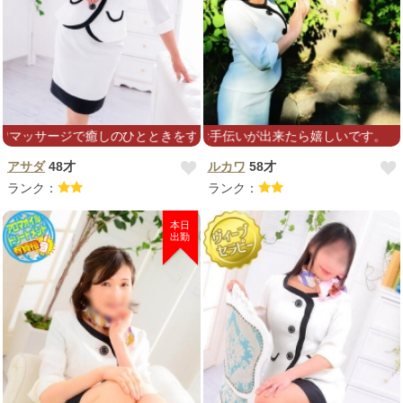
サージで癒しのひとときをすごしませんか♡
少しでも癒しのお手伝いが出来たら嬉しいです。
アサダ
48才
ルカワ
58才
ランク：
ランク：
本日
出勤