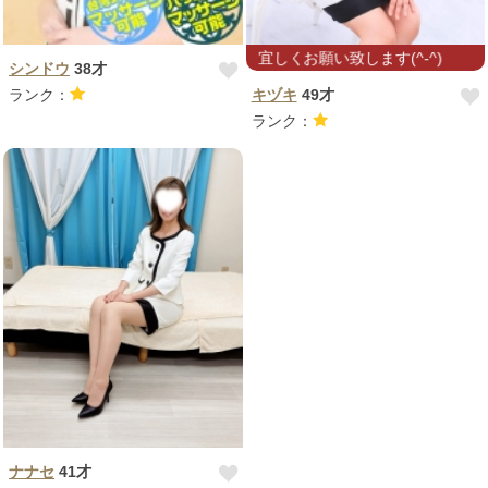
お久しぶりです！ 宜しくお願い致します(^-^)
シンドウ
38才
ランク：
キヅキ
49才
ランク：
ナナセ
41才