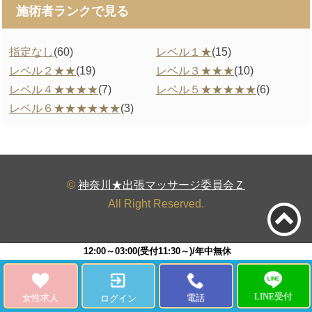
施術者ランクで見る
指定なし
(60)
レベル１★
(15)
レベル２★★
(19)
レベル３★★★
(10)
レベル４★★★★
(7)
レベル５★★★★★
(6)
レベル６★★★★★★
(3)
©
神奈川★出張マッサージ委員会Ｚ
All Right Reserved.
12:00～03:00(受付11:30～)/年中無休
LINE受付
女性求人
電話
ログイン