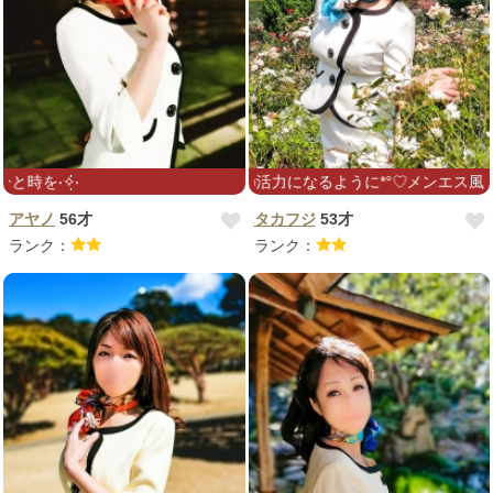
日の癒しに、次の日の活力になるように*°♡メンエス風オイルマッサージも
お疲れのからだに癒しのひと時を‧✧̣̇‧
アヤノ
56才
タカフジ
53才
ランク：
ランク：