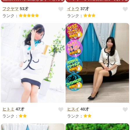
フクヤマ
53才
イトウ
37才
ランク：
ランク：
ヒトミ
47才
ヒスイ
40才
ランク：
ランク：