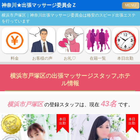
神奈川★出張マッサージ委員会Ｚ
MENU
横浜市戸塚区｜神奈川出張マッサージ委員会は格安のスピード出張エステ
を行っています
料金
お客様の声
お礼♡
在籍一覧
本日出勤
横浜市戸塚区の出張マッサージスタッフ,ホテ
ル情報
43名
横浜市戸塚区
の登録スタッフは、
現在
です。
本日
本日
出勤
出勤