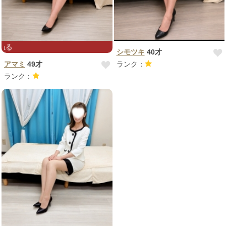
心地よさ気持ち良さに委ねる
シモツキ
40才
アマミ
49才
ランク：
ランク：