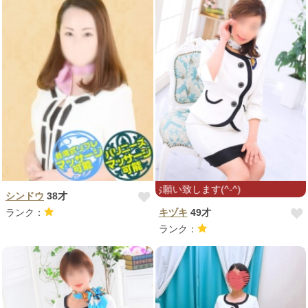
しぶりです！ 宜しくお願い致します(^-^)
シンドウ
38才
ランク：
キヅキ
49才
ランク：