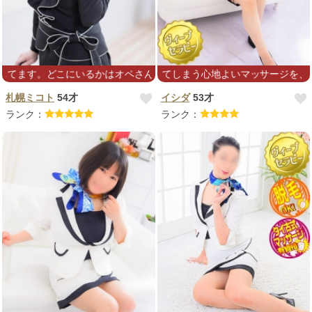
るかはオペさんに聞くかTwitter見てください
んどの方が眠りに落ちてしまう心地よいマッサージを、ぜひ体験してみて
札幌ミコト
54才
イシダ
53才
ランク：
ランク：