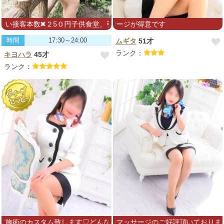
２5０円子供食堂、引退馬協会、大内山動物園へ寄付
むくみをほぐすマッサージが得意です
時間
17:30～24:00
ムギタ
51才
ランク：
キヨハラ
45才
ランク：
ム致します♡どんなお疲れでもご相談下さい☆お会い出来るのを楽しみ
ルマッサージ、前立腺マッサージのご好評頂いております。パウダーマ