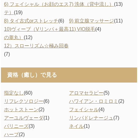
6) フェイシャル（お顔のエス
7) 洗体（背中流し）
(13)
テ）
(19)
8) タイ古式orストレッチ
(6)
9) 前立腺マッサージ
(11)
10)ヴィーブ（Vリンパ＋最高
11) VIO脱毛
(4)
の睾丸）
(12)
12）スローリズム☆極み回春
(7)
資格（癒し）で見る
指定なし
(60)
アロマセラピー
(5)
リフレクソロジー
(6)
ハワイアン・ロミロミ
(2)
ホットストーン
(2)
フェイシャル
(4)
アーユルヴェーダ
(1)
リンパドレナージュ
(7)
バリニーズ
(3)
ネイル
(1)
ハーブ
(2)