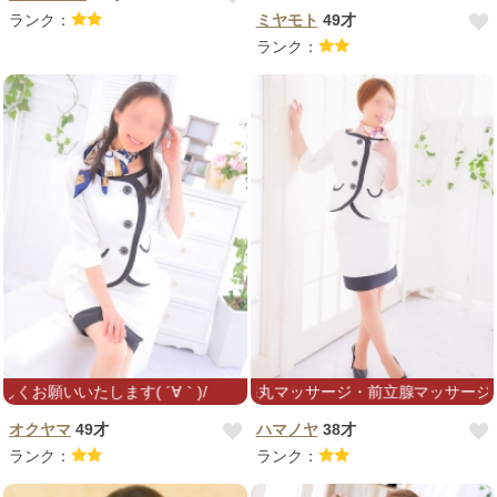
ランク：
ミヤモト
49才
ランク：
す( ´∀｀)/
勤リクエスト対応★睾丸マッサージ・前立腺マッサージお任せ下さい！
オクヤマ
49才
ハマノヤ
38才
ランク：
ランク：