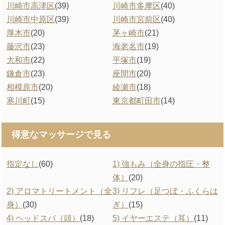
川崎市高津区
(39)
川崎市多摩区
(40)
川崎市中原区
(39)
川崎市宮前区
(40)
厚木市
(20)
茅ヶ崎市
(21)
藤沢市
(23)
海老名市
(19)
大和市
(22)
平塚市
(19)
鎌倉市
(23)
座間市
(20)
相模原市
(20)
綾瀬市
(18)
寒川町
(15)
東京都町田市
(14)
得意なマッサージで見る
指定なし
(60)
1) 強もみ（全身の指圧・整
体）
(20)
2) アロマトリートメント（全
3) リフレ（足つぼ・ふくらは
身）
(30)
ぎ）
(15)
4) ヘッドスパ（頭）
(18)
5) イヤーエステ（耳）
(11)