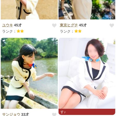
ユウキ
45才
東京ヒグチ
45才
ランク：
ランク：
揉みます♪流
サンジョウ
33才