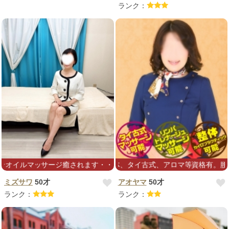
ランク：
ージ癒されます・・・♪
ピスト歴20年程。整体、タイ古式、アロマ等資格有。腰痛、肩コリ、
ミズサワ
50才
アオヤマ
50才
ランク：
ランク：