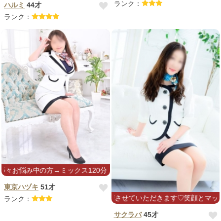
ランク：
ハルミ
44才
ランク：
→ミックス120分～オススメです❣️
東京ハヅキ
51才
誠意、心を込めて施術させていただきます♡笑顔とマッサージで心とカラ
ランク：
サクラバ
45才