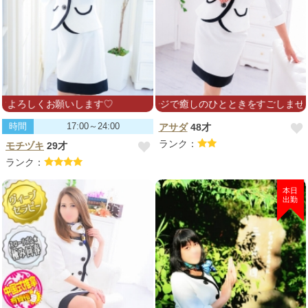
いします♡
の終わりに♡マッサージで癒しのひとときをすごしませんか♡
時間
17:00～24:00
アサダ
48才
ランク：
モチヅキ
29才
ランク：
本日
出勤