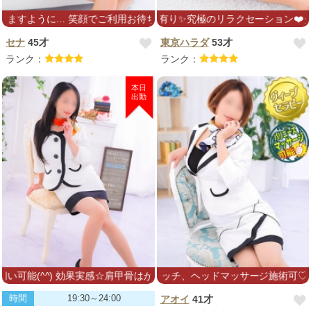
顔でご利用お待ちしています(｡•ㅅ•｡)♡
9(日)四ツ谷発20:00〜空有り✨究極のリラクセーション❤️タイ古式⚜️悶絶
セナ
45才
東京ハラダ
53才
ランク：
ランク：
本日
出勤
 効果実感☆肩甲骨はがしはお任せ下さい
ーブセラピー、ストレッチ、ヘッドマッサージ施術可♡ 今日もおつか
時間
19:30～24:00
アオイ
41才