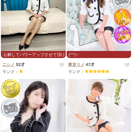
ーアップさせて頂けますように♡
よろしくお
ニシノ
52才
東京リノ
47才
ランク：
ランク：