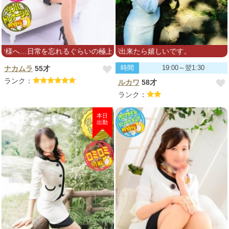
忘れるぐらいの極上の癒しと現実逃避の世界へご案内致します❤︎
でも癒しのお手伝いが出来たら嬉しいです。
時間
19:00～翌1:30
ナカムラ
55才
ランク：
ルカワ
58才
ランク：
本日
出勤