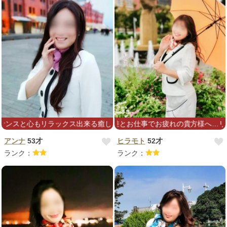
ラックス出来る癒しの時間を提供できるよう精一杯頑張ります(^^♡
暑いですね(^^;; 気温差とお仕事でお疲れの貴方様へ…リフレッシュリ
アンナ
53才
ヒラモト
52才
ランク：
ランク：