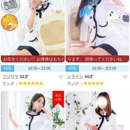
い♡ お身体はもちろん、お気持ちまでほぐれますように精一杯努めさ
の日々を応援しております。 頑張ってくださいね。
時間
18:30～23:00
時間
19:00～翌3:00
フジワラ
52才
シライシ
44才
ランク：
ランク：
本日
出勤