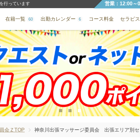
営業：12:00～0
を行っています
在籍一覧
出勤カレンダー
コース料金
セラピス
60
6
1
2
3
員会ＺTOP
神奈川出張マッサージ委員会 出張エリア別セ