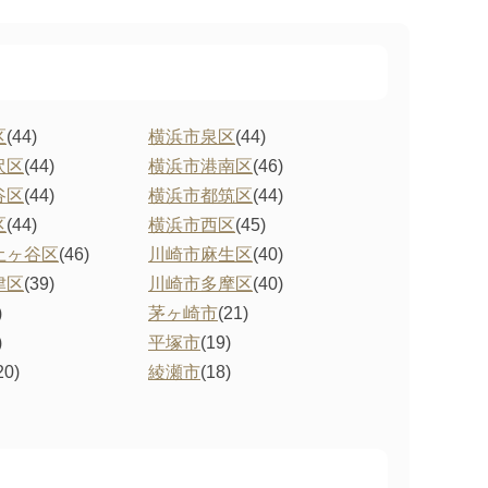
区
(44)
横浜市泉区
(44)
沢区
(44)
横浜市港南区
(46)
谷区
(44)
横浜市都筑区
(44)
区
(44)
横浜市西区
(45)
土ヶ谷区
(46)
川崎市麻生区
(40)
津区
(39)
川崎市多摩区
(40)
)
茅ヶ崎市
(21)
)
平塚市
(19)
20)
綾瀬市
(18)