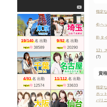
指定
4) 
8) 
19
9
/
/
140
名 出勤
92
名 出勤
38589
20290
12）
(7)
資
4
11
/
/
93
名 出勤
112
名 出勤
12574
33633
指定
ホッ
バリ