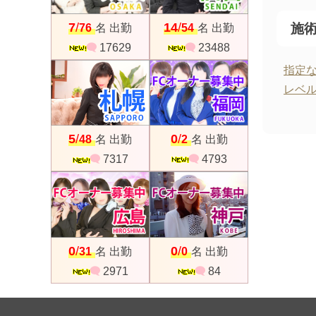
7
14
/
/
施
76
名 出勤
54
名 出勤
17629
23488
指定
レベ
0
5
/
/
2
名 出勤
48
名 出勤
4793
7317
0
0
/
/
31
名 出勤
0
名 出勤
2971
84