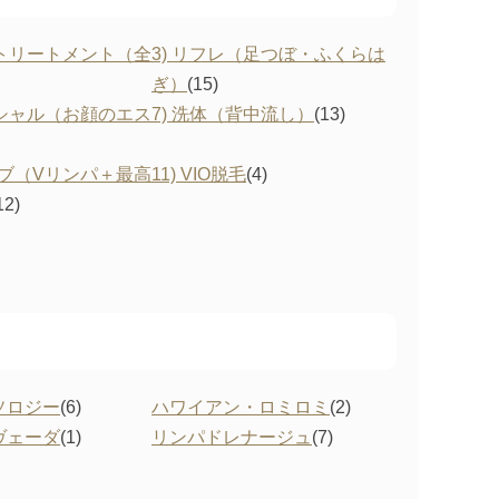
マトリートメント（全
3) リフレ（足つぼ・ふくらは
ぎ）
(15)
イシャル（お顔のエス
7) 洗体（背中流し）
(13)
ーブ（Vリンパ＋最高
11) VIO脱毛
(4)
12)
ソロジー
(6)
ハワイアン・ロミロミ
(2)
ヴェーダ
(1)
リンパドレナージュ
(7)