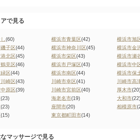
リアで見る
なし
(60)
横浜市青葉区
(42)
横浜市旭
市磯子区
(44)
横浜市神奈川区
(45)
横浜市金
市港北区
(45)
横浜市栄区
(43)
横浜市瀬
市鶴見区
(46)
横浜市戸塚区
(43)
横浜市中
市緑区
(44)
横浜市南区
(44)
横浜市保
市川崎区
(43)
川崎市幸区
(41)
川崎市高
市中原区
(39)
川崎市宮前区
(40)
厚木市
(20
市
(23)
海老名市
(19)
大和市
(22
市
(23)
座間市
(20)
相模原市
(
町
(15)
東京都町田市
(14)
意なマッサージで見る