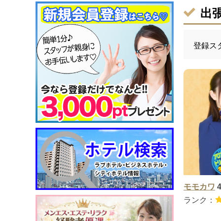
出
登録ス
モモカワ
ランク：