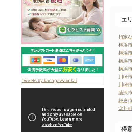
エ
指定
横浜
横浜
横浜
横浜
川崎
Tweets by kanagawaiinkai
川崎
藤沢
鎌倉
寒川
得