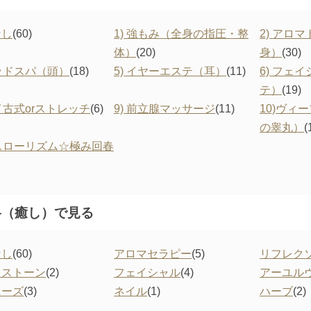
なし
(60)
1) 強もみ（全身の指圧・整
2) アロ
体）
(20)
身）
(30)
ヘッドスパ（頭）
(18)
5) イヤーエステ（耳）
(11)
6) フェ
テ）
(19)
タイ古式orストレッチ
(6)
9) 前立腺マッサージ
(11)
10)ヴィ
の睾丸）
(
スローリズム☆極み回春
格（癒し）で見る
なし
(60)
アロマセラピー
(5)
リフレク
トストーン
(2)
フェイシャル
(4)
アーユル
ニーズ
(3)
ネイル
(1)
ハーブ
(2)