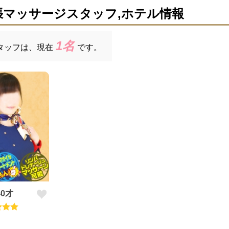
張マッサージスタッフ,ホテル情報
1名
タッフは、
現在
です。
40才