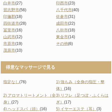
白井市
(27)
印西市
(23)
習志野市
(56)
八千代市
(40)
印旛郡
(18)
佐倉市
(31)
四街道市
(28)
成田市
(22)
冨里市
(16)
八街市
(18)
山武市
(12)
東金市
(14)
市原市
(19)
その他
(6)
茂原市
(10)
得意なマッサージで見る
指定なし
(76)
1) 強もみ（全身の指圧・整
体）
(16)
2) アロマトリートメント（全
3) リフレ（足つぼ・ふくらは
身）
(27)
ぎ）
(17)
4) ヘッドスパ（頭）
(16)
5) イヤーエステ（耳）
(3)