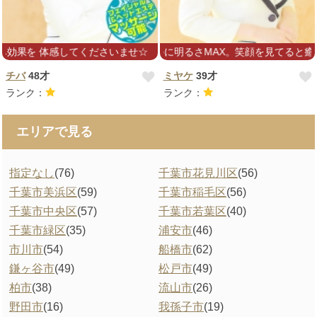
効果を 体感してくださいませ☆
小さいのに明るさMAX。笑顔を見てると癒や
チバ
48才
ミヤケ
39才
ランク：
ランク：
エリアで見る
指定なし
(76)
千葉市花見川区
(56)
千葉市美浜区
(59)
千葉市稲毛区
(56)
千葉市中央区
(57)
千葉市若葉区
(40)
千葉市緑区
(35)
浦安市
(46)
市川市
(54)
船橋市
(62)
鎌ヶ谷市
(49)
松戸市
(49)
柏市
(38)
流山市
(26)
野田市
(16)
我孫子市
(19)