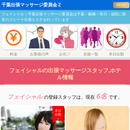
千葉出張マッサージ委員会Ｚ
MENU
フェイシャル｜千葉出張マッサージ委員会は千葉・船橋・市川・成田に格
安のスピード出張エステを行っています
料金
お客様の声
お礼♡
在籍一覧
本日出勤
フェイシャルの出張マッサージスタッフ,ホテ
ル情報
6名
フェイシャル
の登録スタッフは、
現在
です。
本日
出勤