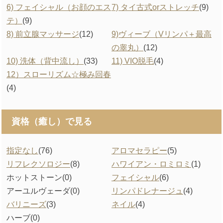
6) フェイシャル（お顔のエス
7) タイ古式orストレッチ
(9)
テ）
(9)
8) 前立腺マッサージ
(12)
9)ヴィーブ（Vリンパ＋最高
の睾丸）
(12)
10) 洗体（背中流し）
(33)
11) VIO脱毛
(4)
12）スローリズム☆極み回春
(4)
資格（癒し）で見る
指定なし
(76)
アロマセラピー
(5)
リフレクソロジー
(8)
ハワイアン・ロミロミ
(1)
ホットストーン
(0)
フェイシャル
(6)
アーユルヴェーダ
(0)
リンパドレナージュ
(4)
バリニーズ
(3)
ネイル
(4)
ハーブ
(0)