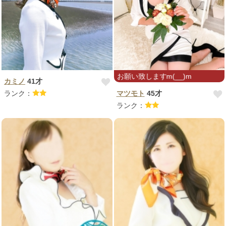
よろしくお願い致しますm(__)m
カミノ
41才
ランク：
マツモト
45才
ランク：