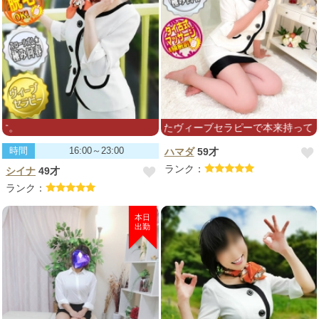
時を是非^_−♡またヴィーブセラピーで本来持っている活力あるお身体
マスク着用にてお伺い致します。
時間
16:00～23:00
ハマダ
59才
ランク：
シイナ
49才
ランク：
本日
出勤