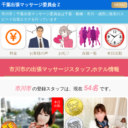
千葉出張マッサージ委員会Ｚ
MENU
市川市｜千葉出張マッサージ委員会は千葉・船橋・市川・成田に格安のス
ピード出張エステを行っています
料金
お客様の声
お礼♡
在籍一覧
本日出勤
市川市の出張マッサージスタッフ,ホテル情報
54名
市川市
の登録スタッフは、
現在
です。
本日
出勤