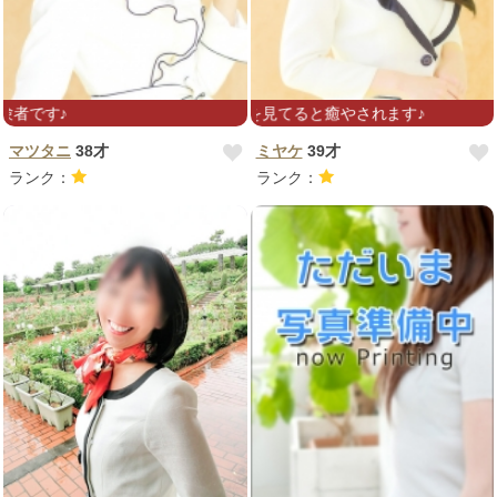
るさMAX。笑顔を見てると癒やされます♪
☆完全業界未経験☆アロマ経験者です♪
マツタニ
38才
ミヤケ
39才
ランク：
ランク：