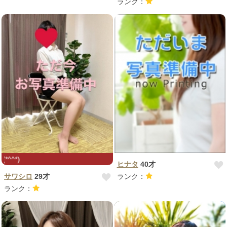
ランク：
初めまして♪心も体も癒します(*^^*)
ヒナタ
40才
サワシロ
29才
ランク：
ランク：