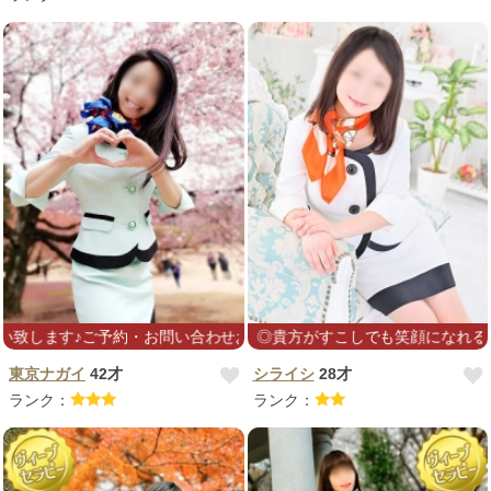
合わせお待ちしております(* ᴗ͈ˬᴗ͈)”
ト開始しました！◎貴方がすこしでも笑顔になれるお手伝いができたら幸
東京ナガイ
42才
シライシ
28才
ランク：
ランク：