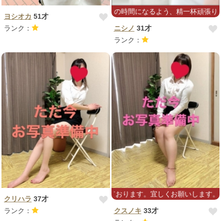
ばかり(/ω＼)癒しの時間になるよう、精一杯頑張ります！
ヨシオカ
51才
ランク：
ニシノ
31才
ランク：
為、出勤減らしております。宜しくお願いします。
クリハラ
37才
ランク：
クスノキ
33才