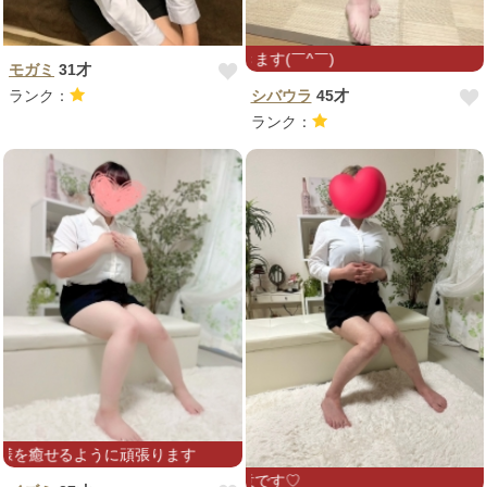
マスク
モガミ
31才
ランク：
シバウラ
45才
ランク：
張ります
前立腺・睾丸