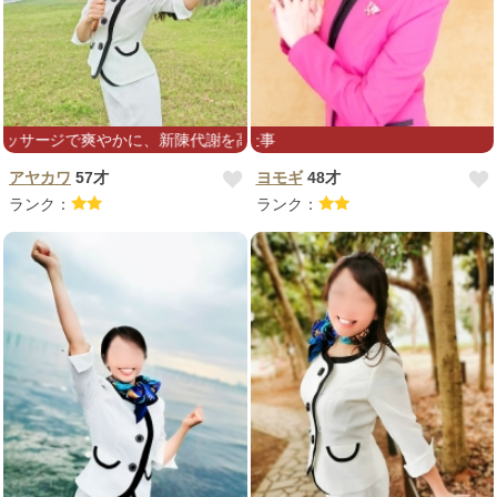
に、新陳代謝を高めて健康な毎日を♬♡衛生面にも気をつけてお伺いし
誰かの明日を支え
アヤカワ
57才
ヨモギ
48才
ランク：
ランク：