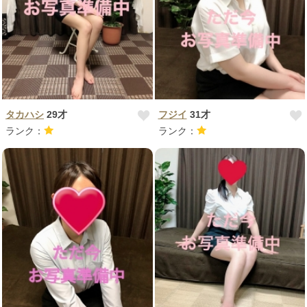
タカハシ
29才
フジイ
31才
ランク：
ランク：