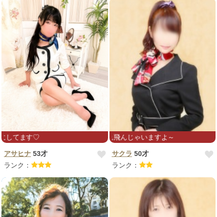
業界経験者、疲れ飛んじゃいますよ～
またお会い出来るのを楽しみにしてます♡
アサヒナ
53才
サクラ
50才
ランク：
ランク：