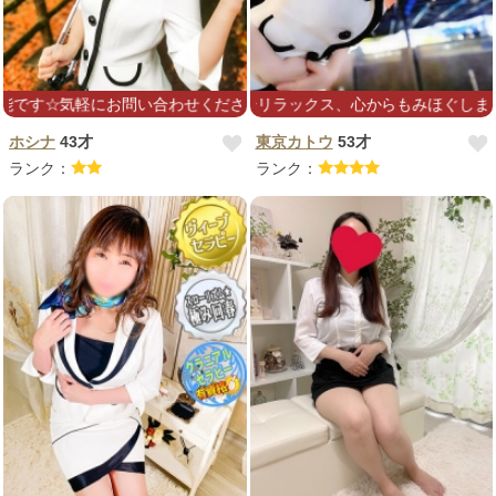
合わせください(^^)
フットまで、全身リラックス、心からもみほぐします❤120分コースおす
ホシナ
43才
東京カトウ
53才
ランク：
ランク：