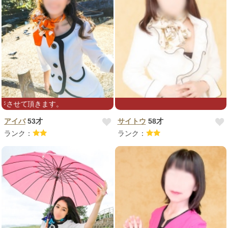
★マスク着用にて、マッサージさせて
★一生懸命頑張って
アイバ
53才
サイトウ
58才
ランク：
ランク：