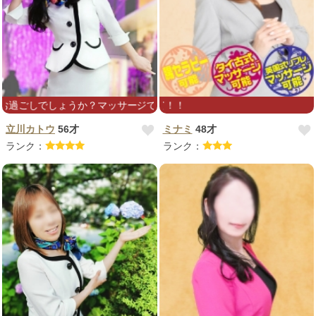
？マッサージでお体のメンテナンスしてみませんか？心よりお待ちしてお
★ミナミさんの
立川カトウ
56才
ミナミ
48才
ランク：
ランク：