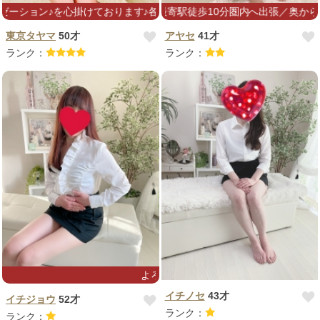
ります♪各コース120分♪お勧めです♪(*^^*)
ジ始めました／最寄駅徒歩10分圏内へ出張／奥からじんわりほどけてい
東京タヤマ
50才
アヤセ
41才
ランク：
ランク：
よろしくお願いします(^^)♪
イチノセ
43才
イチジョウ
52才
ランク：
ランク：