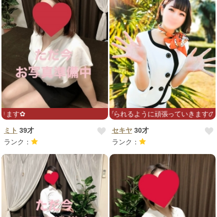
を癒して差し上げられるように頑張っていきますので、よろしくお願いしま
出勤リクエストお待ちしております✿
ミト
39才
セキヤ
30才
ランク：
ランク：