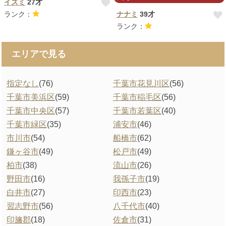
イズミ
27才
ランク：
ナナミ
39才
ランク：
エリアで見る
指定なし
(76)
千葉市花見川区
(56)
千葉市美浜区
(59)
千葉市稲毛区
(56)
千葉市中央区
(57)
千葉市若葉区
(40)
千葉市緑区
(35)
浦安市
(46)
市川市
(54)
船橋市
(62)
鎌ヶ谷市
(49)
松戸市
(49)
柏市
(38)
流山市
(26)
野田市
(16)
我孫子市
(19)
白井市
(27)
印西市
(23)
習志野市
(56)
八千代市
(40)
印旛郡
(18)
佐倉市
(31)