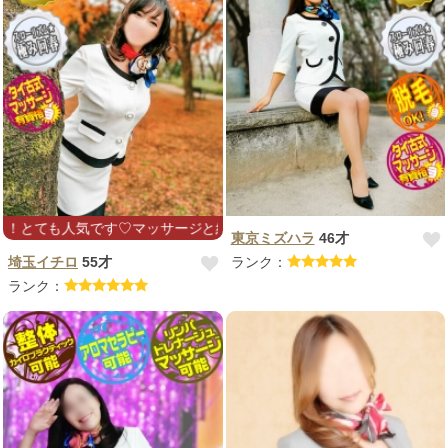
マッサージと組み合わせるなら150分以上を、ぜひ(*´꒳`ゾクゾク感が
東京ミズハラ
46才
埼玉イチロ
55才
ランク：
ランク：