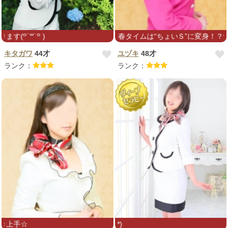
しい大和撫子❤回春タイムは“ちょいＳ”に変身！？❤アロマと極上手技で
皆様を癒せるよう今日も頑張ります(꒪˙꒳˙꒪ )
キタガワ
44才
ユヅキ
48才
ランク：
ランク：
スタイル良し、笑顔良しの聞き上手☆
癒やしをお届けいたしま