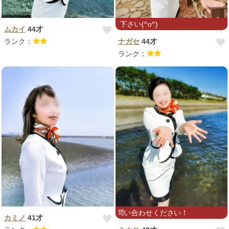
出勤は不
ムカイ
44才
ランク：
ナガセ
44才
ランク：
広がりました⭐︎お問い合わせください！
カミノ
41才