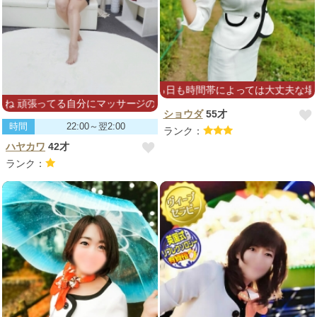
可の日にしている日も時間帯によっては大丈夫な場合があります。問い
分にマッサージのご褒美はいかがですか
ショウダ
55才
時間
22:00～翌2:00
ランク：
ハヤカワ
42才
ランク：