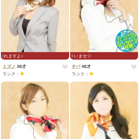
★マッサージ経験者です疲れ取れますよ♪
ツルスベ効
ミズノ
38才
チバ
48才
ランク：
ランク：