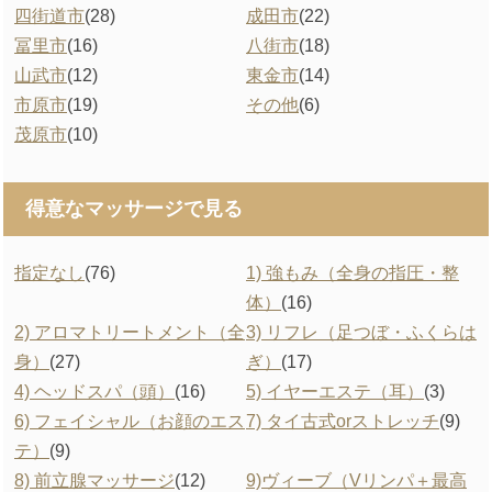
四街道市
(28)
成田市
(22)
冨里市
(16)
八街市
(18)
山武市
(12)
東金市
(14)
市原市
(19)
その他
(6)
茂原市
(10)
得意なマッサージで見る
指定なし
(76)
1) 強もみ（全身の指圧・整
体）
(16)
2) アロマトリートメント（全
3) リフレ（足つぼ・ふくらは
身）
(27)
ぎ）
(17)
4) ヘッドスパ（頭）
(16)
5) イヤーエステ（耳）
(3)
6) フェイシャル（お顔のエス
7) タイ古式orストレッチ
(9)
テ）
(9)
8) 前立腺マッサージ
(12)
9)ヴィーブ（Vリンパ＋最高