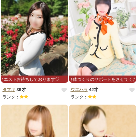
おります♡
すね。 元気なお身体づくりのサポートをさせてくださいね♪
タマキ
39才
ウエハラ
42才
ランク：
ランク：