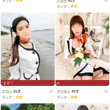
ランク：
ミカサ
42才
ランク：
出勤リクエストお待ちしております♡
よろしくお願い致しま
クロハ
31才
マツモト
45才
ランク：
ランク：