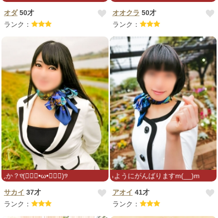
オダ
50才
オオクラ
50才
ランク：
ランク：
୨⃛
を一緒に過ごせるようにがんばりますm(__)m
サカイ
37才
アオイ
41才
ランク：
ランク：