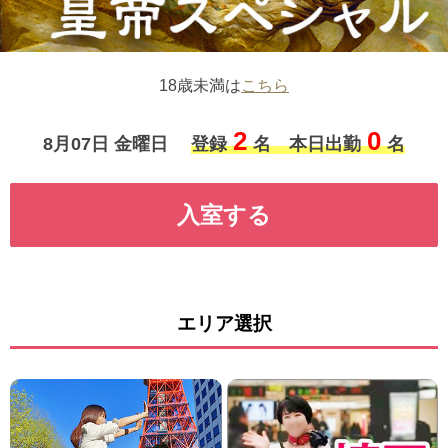
18歳未満は
こちら
2
0
8月07日 金曜日
登録
名 本日出勤
名
入室する
エリア選択