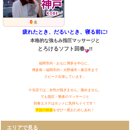
0
名
疲れたとき、だるいとき、寝る前に!
本格的な強もみ指圧マッサージと
とろけるソフト回春
!!
福岡市内・おもに博多を中心に、
博多発～福岡市内～大野城市～春日市まで
スピード出張しています。
※当店では、女性が脱ぎません。舐めません。
でも指圧・整体のマッサージと
回春エステはホントに気持ちイイです！
手技の快楽
をぜひ一度おためしあれ！
エリアで見る