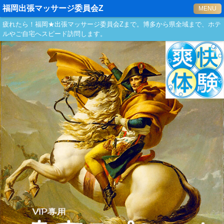
福岡出張マッサージ委員会Z
MENU
疲れたら！福岡★出張マッサージ委員会Zまで。博多から県全域まで、ホテ
ルやご自宅へスピード訪問します。