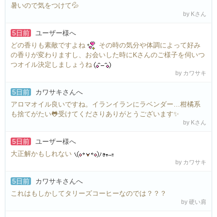
暑いので気をつけて💦
by Kさん
5日前
ユーザー様
へ
どの香りも素敵ですよね
その時の気分や体調によって好み
の香りが変わりますし、お会いした時にKさんのご様子を伺いつ
つオイル決定しましょうね
by カワサキ
5日前
カワサキさん
へ
アロマオイル良いですね。イランイランにラベンダー…柑橘系
も捨てがたい🐸受けてくださりありがとうございます✨
by Kさん
5日前
ユーザー様
へ
大正解かもしれない
by カワサキ
5日前
カワサキさん
へ
これはもしかしてタリーズコーヒーなのでは？？？
by 硬い肩