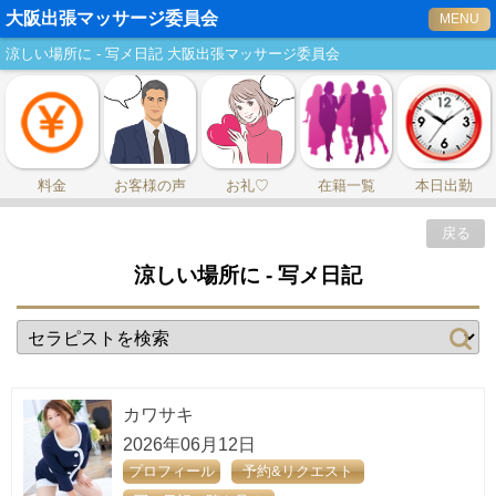
大阪出張マッサージ委員会
MENU
涼しい場所に - 写メ日記 大阪出張マッサージ委員会
料金
お客様の声
お礼♡
在籍一覧
本日出勤
戻る
涼しい場所に - 写メ日記
カワサキ
2026年06月12日
プロフィール
予約&リクエスト