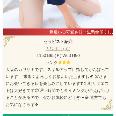
気遣い◎可愛さ◎一生懸命尽くします！ 
セラピスト紹介
カワサキ (51)
T150 B95(Ｆ) W63 H90
ランク
大阪のカワサキです。スキルアップ目指してがんばって
います。 末永くよろしくお願いいたしますね💕 皆さま
にお会いできる日を楽しみにしています❣️ 出勤リクエス
トは大好きです😊遅い時間でもタイミングが合えば行け
ることがあるので、ぜひお気軽にどうぞ〜😆 遠方でも
お気になさらず🍀