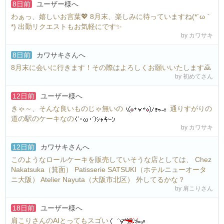
8日前
ユーザー様
へ
わぁっ、嬉しいお言葉💖 8月末、楽しみに待っていますね(*´ω｀
*) 出勤リクエストもお気軽にです✨️
by カワサキ
8日前
カワサキさん
へ
8月末に会いに行きます！その際はよろしくお願いいたします🙇
by 初めてさん
12日前
ユーザー様
へ
きゃ～、そんな良いものじゃ無いの
通りすがりの
道の駅のケーキなの
by カワサキ
12日前
カワサキさん
へ
このようなロールケーキを販売していそうな店としては、 Chez
Nakatsuka（箕面） Patisserie SATSUKI（ホテルニューオータ
ニ大阪） Atelier Nayuta（大阪市北区） 外してるかな？
by 肩こりさん
18日前
ユーザー様
へ
肩こりさんのAIとってもスゴい