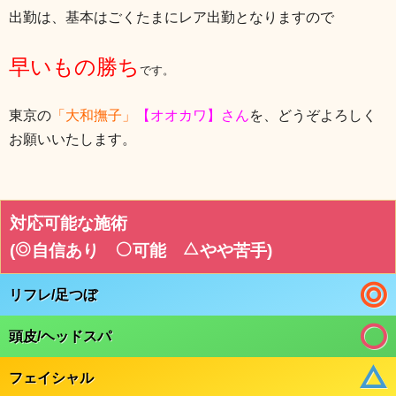
出勤は、基本はごくたまにレア出勤となりますので
早いもの勝ち
です。
東京の
「大和撫子」
【オオカワ】さん
を、どうぞよろしく
お願いいたします。
対応可能な施術
(
自信あり
可能
やや苦手
)
リフレ/足つぼ
頭皮/ヘッドスパ
フェイシャル