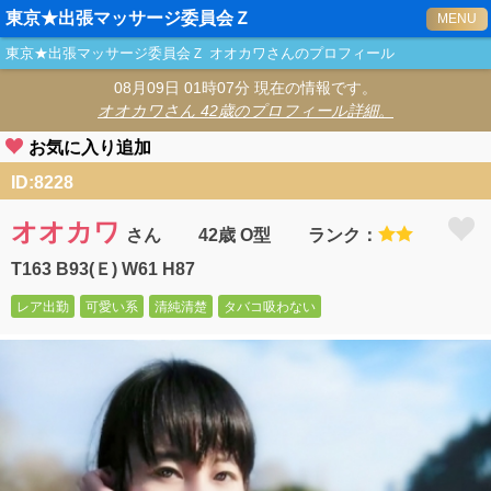
東京★出張マッサージ委員会Ｚ
MENU
東京★出張マッサージ委員会Ｚ
オオカワ
さんのプロフィール
08月09日 01時07分 現在の情報です。
オオカワ
さん 42歳のプロフィール詳細。
お気に入り追加
ID:8228
オオカワ
さん
42歳 O型
ランク：
T163 B93(Ｅ) W61 H87
レア出勤
可愛い系
清純清楚
タバコ吸わない