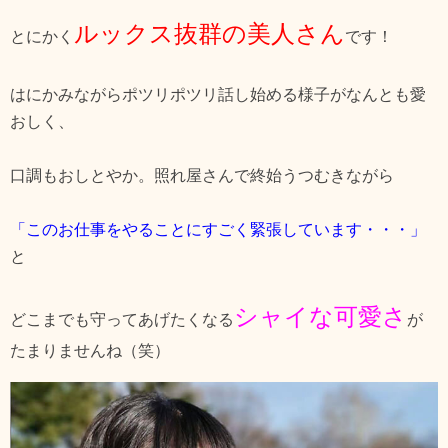
ルックス抜群の美人さん
とにかく
です！
はにかみながらポツリポツリ話し始める様子がなんとも愛
おしく、
口調もおしとやか。照れ屋さんで終始うつむきながら
「このお仕事をやることにすごく緊張しています・・・」
と
シャイな可愛さ
どこまでも守ってあげたくなる
が
たまりませんね（笑）