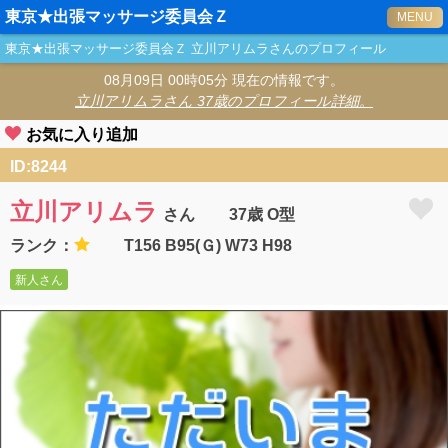
東京★出張マッサージ委員会Ｚ
MENU
東京★出張マッサージ委員会Ｚ
立川アリムラ
さんのプロフィール
08月09日 00時05分 現在の情報です。
立川アリムラ
さん 37歳のプロフィール詳細。
お気に入り追加
ID:8244
立川アリムラ
さん
37歳 O型
ランク：
T156 B95(Ｇ) W73 H98
新人さん