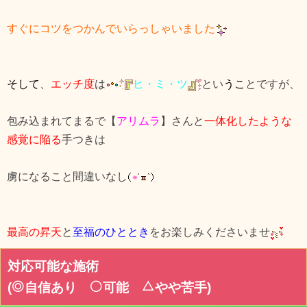
すぐにコツをつ
かんでいらっしゃいました
そして
、
エッチ度
は
ヒ・ミ・ツ
とい
うこ
とですが、
包み込まれてまるで【
アリムラ
】さんと
一体化したような
感覚に陥る
手つきは
虜になること間違いなし
最高の昇天
と
至福のひととき
をお楽しみくださいませ
対応可能な施術
(
自信あり
可能
やや苦手
)