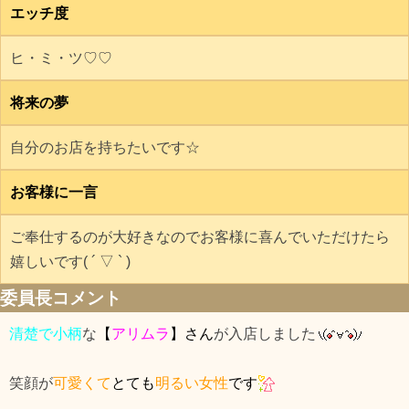
エッチ度
ヒ・ミ・ツ♡♡
将来の夢
自分のお店を持ちたいです☆
お客様に一言
ご奉仕するのが大好きなのでお客様に喜んでいただけたら
嬉しいです( ´ ▽ ` )
委員長コメント
清楚で小柄
な
【
アリムラ
】
さん
が入店しました
笑顔が
可愛くて
とても
明るい女性
です