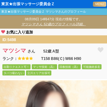
東京★出張マッサージ委員会Ｚ
MENU
東京★出張マッサージ委員会Ｚ
マツシマ
さんのプロフィール
08月09日 14時47分 現在の情報です。
マツシマ
さん 52歳のプロフィール詳細。
お気に入り追加
ID:5498
マツシマ
さん
52歳 A型
ランク：
T158 B86(Ｃ) W66 H90
出勤リクエスト可！
マッサ技術（高）
回春技術（高）
可能施術多彩
タバコ吸わない
立川エリア出張可