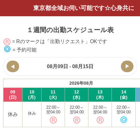
東京都全域お伺い可能です☆心身共にほっこ
１週間の出勤スケジュール表
= Rのマークは「出勤リクエスト」OKです
= 予約可能
08月09日 - 08月15日
2026年08月
09
10
11
12
13
14
(日)
(月)
(火)
(水)
(木)
(金)
22:00
～
22:00
～
22:00
～
22:00
～
翌04:00
翌04:00
翌04:00
翌04:00
休み
休み