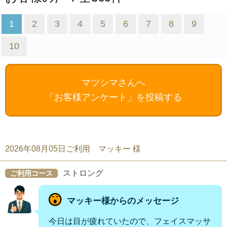
1
2
3
4
5
6
7
8
9
10
マツシマさんへ
「お客様アンケート」を投稿する
2026年08月05日ご利用 マッキー 様
ストロング
ご利用コース
マッキー様からのメッセージ
今日は目が疲れていたので、フェイスマッサ