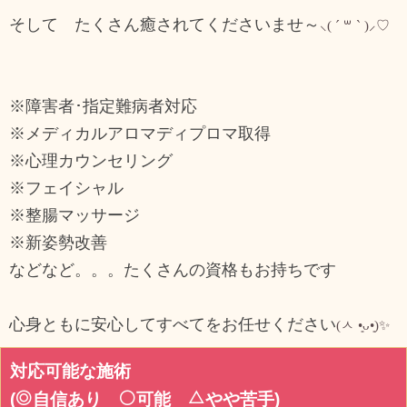
そして たくさん癒されてくださいませ～
⸜( ´ ꒳ ` )⸝♡︎
※障害者･指定難病者対応
※メディカルアロマディプロマ取得
※心理カウンセリング
※フェイシャル
※整腸マッサージ
※新姿勢改善
などなど。。。たくさんの資格もお持ちです
心身ともに安心してすべてをお任せください
(ㅅ •͈ᴗ•͈)✨
対応可能な施術
(
自信あり
可能
やや苦手
)