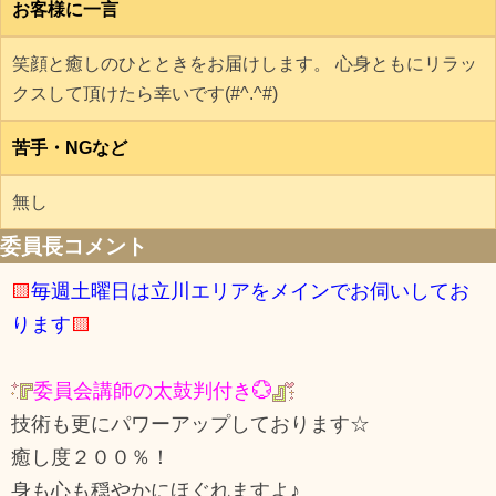
お客様に一言
笑顔と癒しのひとときをお届けします。 心身ともにリラッ
クスして頂けたら幸いです(#^.^#)
苦手・NGなど
無し
委員長コメント
🟨
毎週土曜日は立川エリアをメインでお伺いしてお
ります
🟨
委員会講師の太鼓判付き💮
技術も更にパワーアップしております☆
癒し度２００％！
身も心も穏やかにほぐれますよ♪