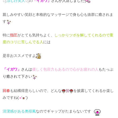
涼しげ美人
の
「イガワ」
さんが入店しました
親しみやすい笑顔と本格的なマッサージで身も心も抜群に癒されま
す
特に
指圧
がとても気持ちよく、
しっかりツボを解してくれるので重
度のコリに苦しんでる人
には
是非おススメですよ
「イガワ」
さんは
優しく包容力もあるので心がお疲れの人
もたっぷ
り癒されて下さい
回春
も結構得意らしいので、どんな
技
を披露してくれるか楽し
みですね
清潔感がある奥様風
なのでギャップがたまらないです