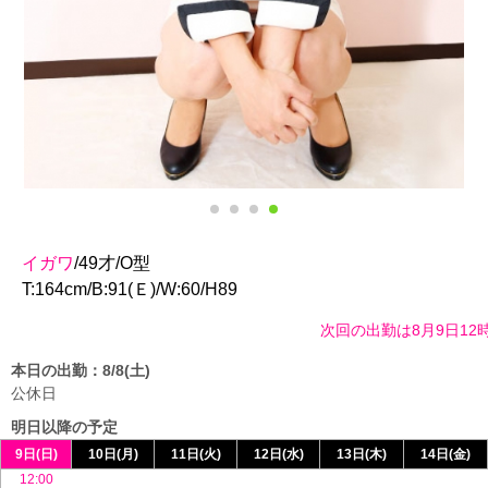
イガワ
/49才/O型
T:164cm/B:91(Ｅ)/W:60/H89
次回の出勤は8月9日12時0分～20
本日の出勤：8/8(土)
公休日
明日以降の予定
9日(日)
10日(月)
11日(火)
12日(水)
13日(木)
14日(金)
12:00