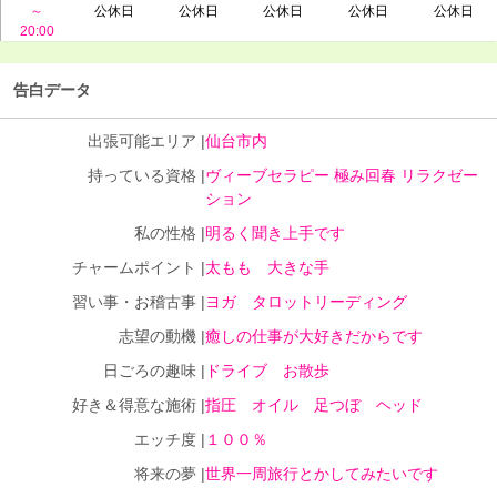
～
公休日
公休日
公休日
公休日
公休日
20:00
告白データ
出張可能エリア |
仙台市内
持っている資格 |
ヴィーブセラピー 極み回春 リラクゼー
ション
私の性格 |
明るく聞き上手です
チャームポイント |
太もも 大きな手
習い事・お稽古事 |
ヨガ タロットリーディング
志望の動機 |
癒しの仕事が大好きだからです
日ごろの趣味 |
ドライブ お散歩
好き＆得意な施術 |
指圧 オイル 足つぼ ヘッド
エッチ度 |
１００％
将来の夢 |
世界一周旅行とかしてみたいです