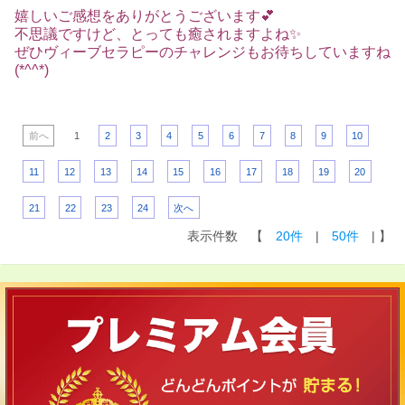
嬉しいご感想をありがとうございます💕
不思議ですけど、とっても癒されますよね✨
ぜひヴィーブセラピーのチャレンジもお待ちしていますね
(*^^*)
前へ
1
2
3
4
5
6
7
8
9
10
11
12
13
14
15
16
17
18
19
20
21
22
23
24
次へ
表示件数 【
20件
|
50件
| 】