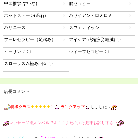
中国推拿(すいな)
×
腸セラピー
×
ホットストーン(温石)
×
ハワイアン・ロミロミ
×
バリニーズ
×
スウェディッシュ
×
フーレセラピー（足踏み）
×
アイケア(眼精疲労軽減) 〇
ヒーリング 〇
ヴィーブセラピー 〇
スローリズム極み回春 〇
店長コメント
特級クラス
★★★★★
に
ランクアップ
しました～
マッサージ達人レベルです！！まだの人は是非お試し下さい