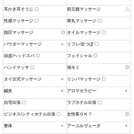
耳かき耳そうじ 〇
前立腺マッサージ
△
性感マッサージ 〇
睾丸マッサージ 〇
指圧マッサージ
◎
オイルマッサージ 〇
パウダーマッサージ
×
リフレ/足つぼ 〇
頭皮/ヘッドスパ 〇
フェイシャル 〇
ハンドマッサ 〇
強モミ
◎
タイ古式マッサージ
×
リンパマッサージ 〇
鍼灸
×
アロマセラピー
×
自宅出張 〇
ラブホテル出張 〇
ビジネス/シティホテル出張 〇
女性客ＯＫ？
◎
整体
×
アーユルヴェーダ
×