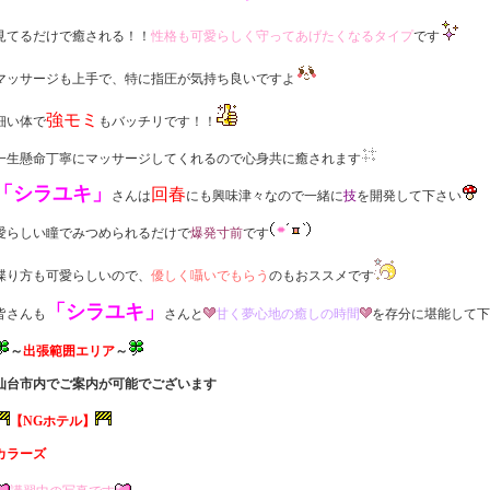
見てるだけで癒される！！
性格も可愛らしく守ってあげたくなるタイプ
です
マッサージも上手で、特に指圧が気持ち良いですよ
強モミ
細い体で
もバッチリです！！
一生懸命丁寧にマッサージしてくれるので心身共に癒されます
「シラユキ」
回春
さんは
にも興味津々なので一緒に
技
を開発して下さい
愛らしい瞳でみつめられるだけで
爆発寸前
です
喋り方も可愛らしいので、
優しく囁いでもらう
のもおススメです
「シラユキ」
皆さんも
さんと
甘く夢心地の癒しの時間
を存分に堪能して下
～
出張範囲エリア
～
仙台市内でご案内が可能でございます
【NGホテル】
カラーズ