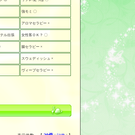
強モミ 〇
アロマセラピー ×
ホテル出張
女性客ＯＫ？ 〇
×
腸セラピー ×
スウェディッシュ ×
ヴィーブセラピー ×