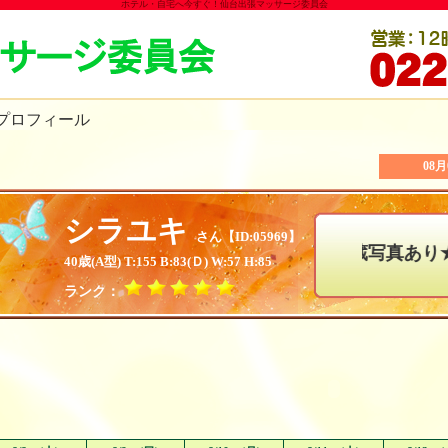
ホテル・自宅へ今すぐ！仙台出張マッサージ委員会
プロフィール
08
シラユキ
さん【ID:05969】
★秘蔵写真あり★色白ス
40歳(A型) T:155 B:83(Ｄ) W:57 H:85
ランク：