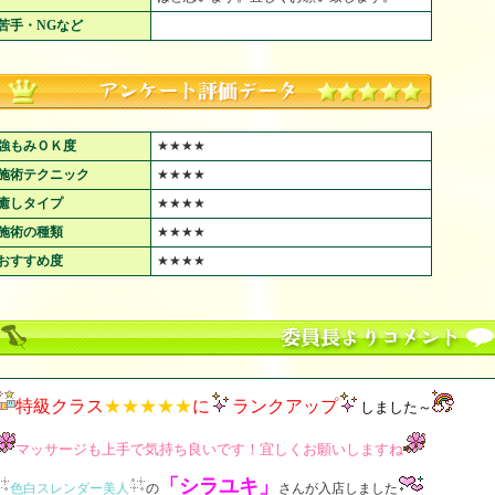
苦手・NGなど
強もみＯＫ度
★★★★
施術テクニック
★★★★
癒しタイプ
★★★★
施術の種類
★★★★
おすすめ度
★★★★
特級クラス
★★★★★
に
ランクアップ
しました～
マッサージも上手で気持ち良いです！宜しくお願いしますね
「シラユキ」
色白スレンダー美人
の
さんが入店しました