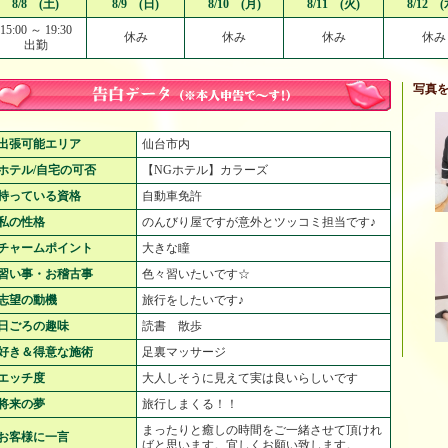
8/8 (土)
8/9 (日)
8/10 (月)
8/11 (火)
8/12 (
15:00 ～ 19:30
休み
休み
休み
休み
出勤
写真
出張可能エリア
仙台市内
ホテル/自宅の可否
【NGホテル】カラーズ
持っている資格
自動車免許
私の性格
のんびり屋ですが意外とツッコミ担当です♪
チャームポイント
大きな瞳
習い事・お稽古事
色々習いたいです☆
志望の動機
旅行をしたいです♪
日ごろの趣味
読書 散歩
好き＆得意な施術
足裏マッサージ
エッチ度
大人しそうに見えて実は良いらしいです
将来の夢
旅行しまくる！！
まったりと癒しの時間をご一緒させて頂けれ
お客様に一言
ばと思います。宜しくお願い致します。