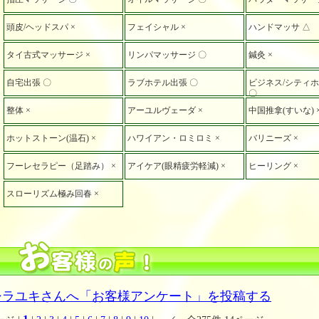
頭皮/ヘッドスパ ×
フェイシャル ×
ハンドマッサ △
タイ古式マッサージ ×
リンパマッサージ 〇
鍼灸 ×
自宅出張 〇
ラブホテル出張 〇
ビジネス/シティ
〇
整体 ×
アーユルヴェーダ ×
中国推拿(すいな) 
ホットストーン(温石) ×
ハワイアン・ロミロミ ×
バリニーズ ×
フーレセラピー（足踏み） ×
アイケア(眼精疲労軽減) ×
ヒーリング ×
スローリズム極み回春 ×
シラユキさんへ「お客様アンケート」を投稿する