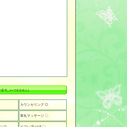
カウンセリング ◎
睾丸マッサージ 〇
ジ ◎
リフレ/足つぼ 〇