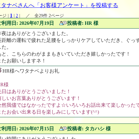
ワタナベさんへ「お客様アンケート」を投稿する
1
ージ |
|
2
| ／ 全29件 2ページ
ご利用日: 2026年07月19日
投稿者: HR 様
昨夜はありがとうございました。
長距離の運転で疲れた足腰をしっかりケアしていただき、ぐっ
した。
あと、こちらのわがままもきいていただき嬉しかったです！
またお願いしますネ！
HR様へワタナベよりお礼
HR様
先日はありがとうございました！
嬉しいお言葉ありがとうございます！
全然我儘ではなかったですよ☆いろいろお話出来て楽しかったです
またお会い出来る日を楽しみにしています(^^)
ご利用日: 2026年07月15日
投稿者: タカハシ 様
遅い時間にありがとうございました。