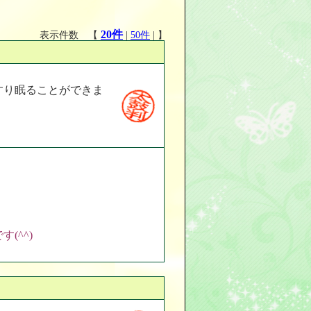
20件
表示件数 【
|
50件
| 】
すり眠ることができま
(^^)