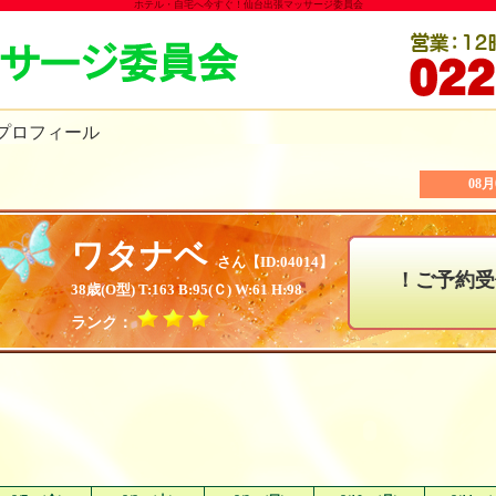
ホテル・自宅へ今すぐ！仙台出張マッサージ委員会
プロフィール
08
ワタナベ
さん【ID:04014】
勤は8月8日22時30分～翌0時30分予定！ご予約受付中
38歳(O型) T:163 B:95(Ｃ) W:61 H:98
ランク：