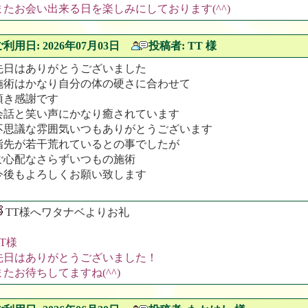
またお会い出来る日を楽しみにしております(^^)
ご利用日: 2026年07月03日
投稿者: TT 様
先日はありがとうございました
施術はかなり自分の体の硬さに合わせて
頂き感謝です
会話と笑い声にかなり癒されています
不思議な雰囲気いつもありがとうございます
指先が若干荒れているとの事でしたが
ご心配なさらずいつもの施術
今後もよろしくお願い致します
TT様へワタナベよりお礼
TT様
先日はありがとうございました！
またお待ちしてますね(^^)