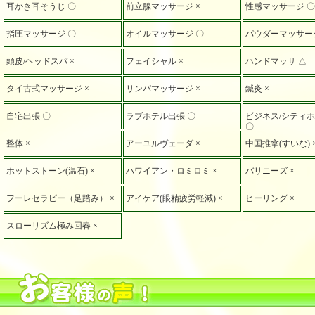
耳かき耳そうじ 〇
前立腺マッサージ ×
性感マッサージ 〇
指圧マッサージ 〇
オイルマッサージ 〇
パウダーマッサージ
頭皮/ヘッドスパ ×
フェイシャル ×
ハンドマッサ △
タイ古式マッサージ ×
リンパマッサージ ×
鍼灸 ×
自宅出張 〇
ラブホテル出張 〇
ビジネス/シティ
〇
整体 ×
アーユルヴェーダ ×
中国推拿(すいな) 
ホットストーン(温石) ×
ハワイアン・ロミロミ ×
バリニーズ ×
フーレセラピー（足踏み） ×
アイケア(眼精疲労軽減) ×
ヒーリング ×
スローリズム極み回春 ×