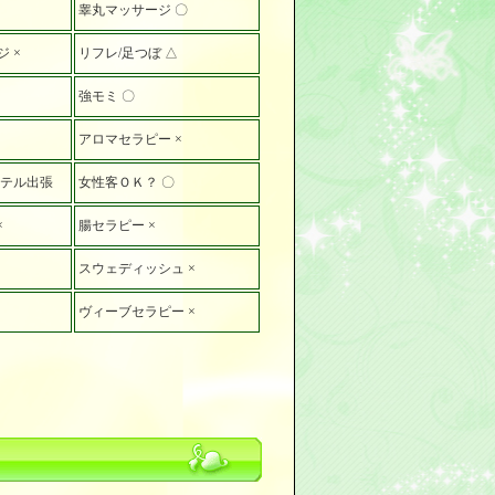
睾丸マッサージ 〇
 ×
リフレ/足つぼ △
強モミ 〇
アロマセラピー ×
ホテル出張
女性客ＯＫ？ 〇
×
腸セラピー ×
スウェディッシュ ×
ヴィーブセラピー ×