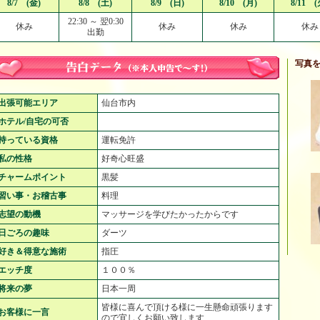
8/7 (金)
8/8 (土)
8/9 (日)
8/10 (月)
8/11 (
22:30 ～ 翌0:30
休み
休み
休み
休み
出勤
写真
出張可能エリア
仙台市内
ホテル/自宅の可否
持っている資格
運転免許
私の性格
好奇心旺盛
チャームポイント
黒髪
習い事・お稽古事
料理
志望の動機
マッサージを学びたかったからです
日ごろの趣味
ダーツ
好き＆得意な施術
指圧
エッチ度
１００％
将来の夢
日本一周
皆様に喜んで頂ける様に一生懸命頑張ります
お客様に一言
ので宜しくお願い致します