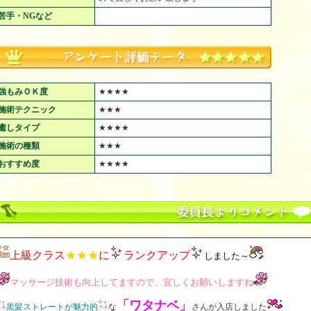
苦手・NGなど
強もみＯＫ度
★★★★
施術テクニック
★★★
癒しタイプ
★★★★
施術の種類
★★★
おすすめ度
★★★★
上級クラス
★★★
に
ランクアップ
しました～
マッサージ技術も向上してますので、宜しくお願いしますね
「ワタナベ」
黒髪ストレートが魅力的
な
さんが入店しました