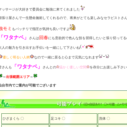
マッサージが大好きで委員会に勉強に来てくれました
頑張り屋さんで一生懸命施術してくれるので、将来がとても楽しみなセラピストさ
強モミ
もバッチリで指圧が気持ち良いですよ
「ワタナベ」
回春
さんは
にも意欲的で色んな技を習得したいと張り切ってる
大人の魅力を引き出すお手伝いを一緒にして下さいね
優しく明るい人柄
なので一緒に居ると心まで元気になれます
「ワタナベ」
皆さんも
さんとの
温かく優しい空間
を存分にお楽しみ下さい
～
出張範囲エリア
～
仙台市内でご案内が可能でございます
ひざまくら 〇
足コキ 〇
洗体 〇