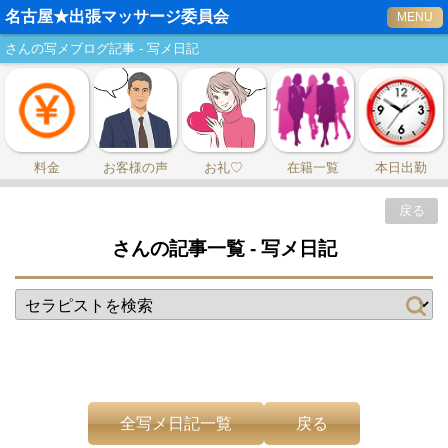
名古屋★出張マッサージ委員会
MENU
さんの写メブログ記事 - 写メ日記
料金
お客様の声
お礼♡
在籍一覧
本日出勤
戻る
さんの記事一覧 - 写メ日記
全写メ日記一覧
戻る