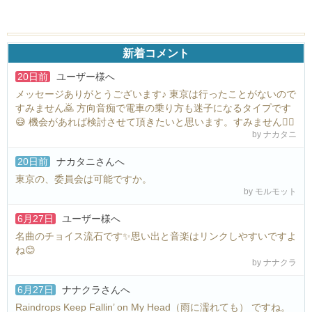
新着コメント
20日前
ユーザー様
へ
メッセージありがとうございます♪ 東京は行ったことがないので
すみません🙇 方向音痴で電車の乗り方も迷子になるタイプです
😅 機会があれば検討させて頂きたいと思います。すみません🙇‍♀️
by ナカタニ
20日前
ナカタニさん
へ
東京の、委員会は可能ですか。
by モルモット
6月27日
ユーザー様
へ
名曲のチョイス流石です✨思い出と音楽はリンクしやすいですよ
ね😊
by ナナクラ
6月27日
ナナクラさん
へ
Raindrops Keep Fallin’ on My Head（雨に濡れても） ですね。