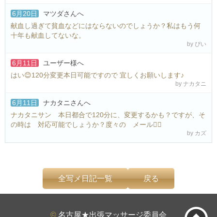
6月20日
マツダさん
へ
献血し過ぎて貧血などにはならないのでしょうか？私はもう何
十年も献血してないな。
by ぴい
6月11日
ユーザー様
へ
はい😊120分変更本日可能ですので 宜しくお願いします♪
by ナカタニ
6月11日
ナカタニさん
へ
ナカタニサン 本日都合で120分に、変更するかも？ですが、そ
の時は 対応可能でしょうか？度々の メール🙇‍♀️
by カズ
全写メ日記一覧
戻る
©
名古屋★出張マッサージ委員会