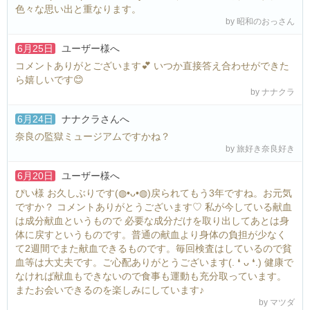
色々な思い出と重なります。
by 昭和のおっさん
6月25日
ユーザー様
へ
コメントありがとございます💕 いつか直接答え合わせができた
ら嬉しいです😊
by ナナクラ
6月24日
ナナクラさん
へ
奈良の監獄ミュージアムですかね？
by 旅好き奈良好き
6月20日
ユーザー様
へ
ぴい様 お久しぶりです(⁠◍⁠•⁠ᴗ⁠•⁠◍⁠)戻られてもう3年ですね。お元気
ですか？ コメントありがとうございます♡ 私が今している献血
は成分献血というもので 必要な成分だけを取り出してあとは身
体に戻すというものです。普通の献血より身体の負担が少なく
て2週間でまた献血できるものです。毎回検査はしているので貧
血等は大丈夫です。ご心配ありがとうございます(⁠.⁠ ⁠❛⁠ ⁠ᴗ⁠ ⁠❛⁠.⁠) 健康で
なければ献血もできないので食事も運動も充分取っています。
またお会いできるのを楽しみにしています♪
by マツダ