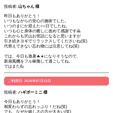
投稿者:
山ちゃん 様
昨日もありがとう！
いつもながらの安心の施術でした。
いつのまにか迎えた○○日でしたね。
いつも心と身体の癒しに改めて感謝です🙇
これからも沢山お世話になると思いますが
引き続きヨギでリラックスしてくださいね(笑)
代替えできない忘れ物には注意してね(笑)
では、今日も激暑🔥☀️になりそうなので、
新扇風機をフル稼働して過ごしてね。
ではまた🙋
ご利用日: 2026年07月12日
投稿者:
ハギボーミニ 様
今日もありがとう！
相変わらずの忘れッぷり！だね(笑)
でも、なぜか嬉しさの方が大きい(笑)