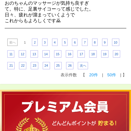
おのちゃんのマッサージが気持ち良すぎ
て。特に、足裏サイコーって感じでした。
日々、疲れが溜まっていくようで
これからもよろしくです🙇
前へ
1
2
3
4
5
6
7
8
9
10
11
12
13
14
15
16
17
18
19
20
21
22
23
24
25
26
次へ
表示件数 【
20件
|
50件
| 】