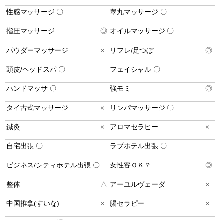
性感マッサージ 〇
睾丸マッサージ 〇
指圧マッサージ
◎
オイルマッサージ 〇
パウダーマッサージ
×
リフレ/足つぼ
◎
頭皮/ヘッドスパ 〇
フェイシャル 〇
ハンドマッサ 〇
強モミ
◎
タイ古式マッサージ
×
リンパマッサージ 〇
鍼灸
×
アロマセラピー
×
自宅出張 〇
ラブホテル出張 〇
ビジネス/シティホテル出張 〇
女性客ＯＫ？
◎
整体
△
アーユルヴェーダ
×
中国推拿(すいな)
×
腸セラピー
×