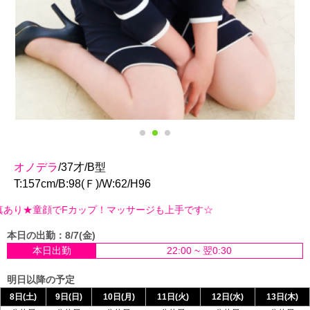
オノデラ
/37才/B型
T:157cm/B:98(Ｆ)/W:62/H96
顔でFカップ！マッサージも上手です☆
本日の出勤：8/7(金)
本日出勤
22:00 ~ 翌0:30
明日以降の予定
8日(土)
9日(日)
10日(月)
11日(火)
12日(水)
13日(木)