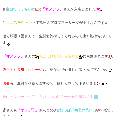
童顔でぱっちり瞳
の
「オノデラ」
さんが入店しました
元エステシャン
で指圧＆アロママッサージが上手なんですよ！
凄く頑張り屋さんで一生懸命施術してくれるので凄く気持ち良いで
す
「オノデラ」
さんの
ちょっぴり訛った喋り方
にも癒されます
強モミ
や
痩身マッサージ
も得意なので心身共に癒されて下さいね
回春
も一生懸命頑張りますので、優しく教えて下さいませ
色白・ショートヘア・Ｆカップの組み合わせも最高です
皆さんも
「オノデラ」
さんとの
甘酸っぱい初恋の思い出
をお楽し