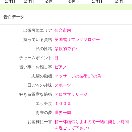
公休日
公休日
公休日
公休日
公休日
公休日
告白データ
出張可能エリア |
仙台市内
持っている資格 |
英国式リフレクソロジー
私の性格 |
楽観的です♪
チャームポイント |
目
習い事・お稽古事 |
ピアノ
志望の動機 |
マッサージの技術UPの為
日ごろの趣味 |
スポーツ
好き＆得意な施術 |
アロママッサージ
エッチ度 |
１００％
将来の夢 |
世界一周
お客様に一言 |
精一杯頑張りますので一緒に楽しい時間
を過ごして下さい♪