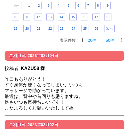
前へ
1
2
3
4
5
6
7
8
9
10
11
12
13
14
15
16
17
18
19
20
21
22
23
24
25
26
次へ
表示件数 【
20件
|
50件
| 】
ご利用日: 2026年08月04日
投稿者:
KAZU58 様
昨日もありがとう！
すぐ身体か硬くなってしまい、いつも
マッサージで助かっています。
最近は、背中や首回りも懲りますね。
足もいつも気持ちいいです！
またよろしくお願いいたします🙇
ご利用日: 2026年08月02日