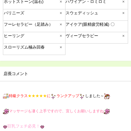
ホットストーン(温石)
×
ハワイアン・ロミロミ
×
バリニーズ
×
スウェディッシュ
×
フーレセラピー（足踏み）
×
アイケア(眼精疲労軽減) 〇
ヒーリング
×
ヴィーブセラピー
×
スローリズム極み回春
×
店長コメント
特級クラス
★★★★★
に
ランクアップ
しました～
マッサージも凄く上手ですので、宜しくお願いしますね
巨乳フェチ
必見！