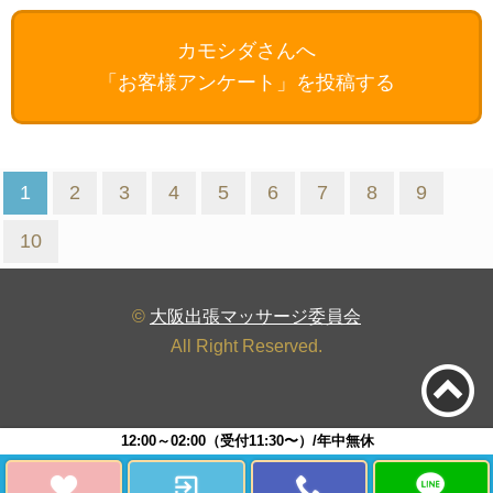
カモシダさんへ
「お客様アンケート」を投稿する
1
2
3
4
5
6
7
8
9
10
©
大阪出張マッサージ委員会
All Right Reserved.
12:00～02:00（受付11:30〜）/年中無休