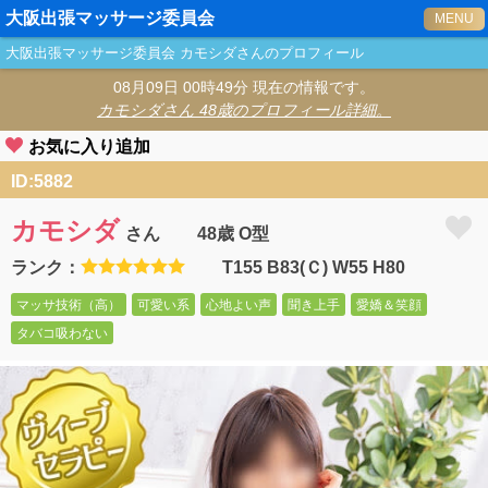
大阪出張マッサージ委員会
MENU
大阪出張マッサージ委員会
カモシダ
さんのプロフィール
08月09日 00時49分 現在の情報です。
カモシダ
さん 48歳のプロフィール詳細。
お気に入り追加
ID:5882
カモシダ
さん
48歳 O型
ランク：
T155 B83(Ｃ) W55 H80
マッサ技術（高）
可愛い系
心地よい声
聞き上手
愛嬌＆笑顔
タバコ吸わない