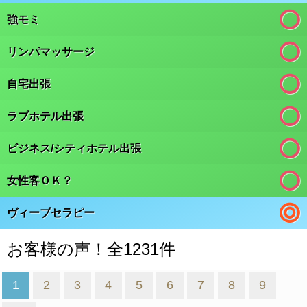
強モミ
リンパマッサージ
自宅出張
ラブホテル出張
ビジネス/シティホテル出張
女性客ＯＫ？
ヴィーブセラピー
お客様の声！全1231件
1
2
3
4
5
6
7
8
9