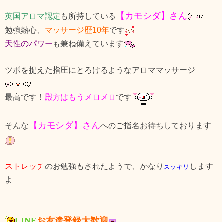
【カモシダ】さん
英国アロマ認定
も所持している
勉強熱心、
マッサージ歴10年
です
天性のパワー
も兼ね備えています
ツボを捉えた指圧にとろけるようなアロママッサージ
最高です！
殿方はもうメロメロ
です
【カモシダ】さん
そんな
へのご指名お待ちしております
ストレッチ
のお勉強もされたようで、かなり
します
スッキリ
よ
LINE
お友達登録大歓迎