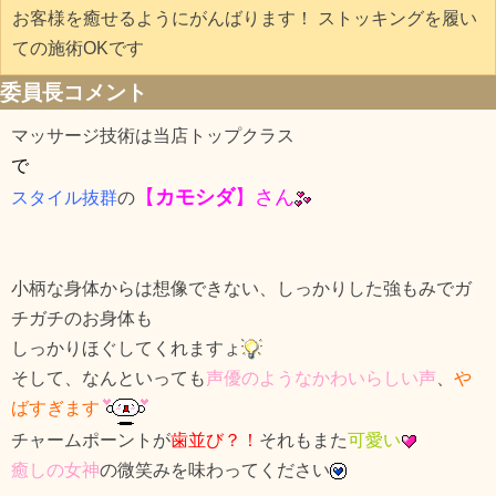
お客様を癒せるようにがんばります！ ストッキングを履い
ての施術OKです
委員長コメント
マッサージ技術は当店トップクラス
で
【
カ
モシダ
】さん
スタイル
抜群
の
小柄な身体からは想像できない、しっかりした強もみでガ
チガチのお身体も
しっかりほぐしてくれますょ
そして、なんといっても
声優のようなかわいらしい声
、
や
ばすぎます
チャームポーントが
歯並び？！
それもまた
可愛い
癒しの女神
の微笑みを味わってください