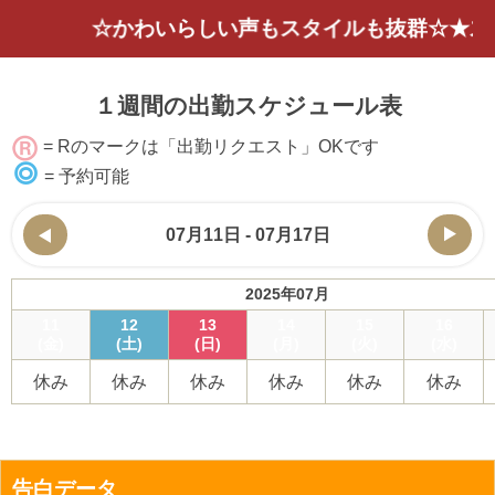
☆かわいらしい声もスタイルも抜群☆★ストレッ
１週間の出勤スケジュール表
= Rのマークは「出勤リクエスト」OKです
= 予約可能
07月11日 - 07月17日
2025年07月
11
12
13
14
15
16
(金)
(土)
(日)
(月)
(火)
(水)
休み
休み
休み
休み
休み
休み
告白データ