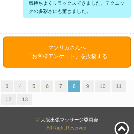
気持ちよくリラックスできました。テクニッ
クの多彩さにも驚きました。
マツリカさんへ
「お客様アンケート」を投稿する
3
4
5
6
7
8
9
10
11
12
13
©
大阪出張マッサージ委員会
All Right Reserved.