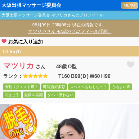
大阪出張マッサージ委員会
MENU
大阪出張マッサージ委員会
マツリカ
さんのプロフィール
08月09日 23時08分 現在の情報です。
マツリカ
さん 48歳のプロフィール詳細。
お気に入り追加
ID:5570
マツリカ
さん
48歳 O型
ランク：
T160 B90(Ｄ) W60 H90
出勤リクエスト可！
可能施術多彩
スベスベもちもちの手
心地よい声
聞き上手
愛嬌＆笑顔
タバコ吸わない