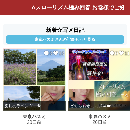
⭐️スローリズム極み回春 お陰様でご好評を
新着☆写メ日記
東京ハスミさんの記事もっと見る
0
10
0
11
癒しのラベンダー🪻
どちらもオススメ☺️❤️
東京ハスミ
東京ハスミ
20日前
26日前