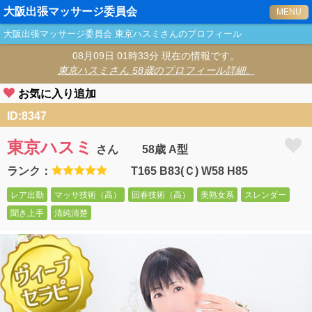
大阪出張マッサージ委員会
MENU
大阪出張マッサージ委員会
東京ハスミ
さんのプロフィール
08月09日 01時33分 現在の情報です。
東京ハスミ
さん 58歳のプロフィール詳細。
お気に入り追加
ID:8347
東京ハスミ
さん
58歳 A型
ランク：
T165 B83(Ｃ) W58 H85
レア出勤
マッサ技術（高）
回春技術（高）
美熟女系
スレンダー
聞き上手
清純清楚