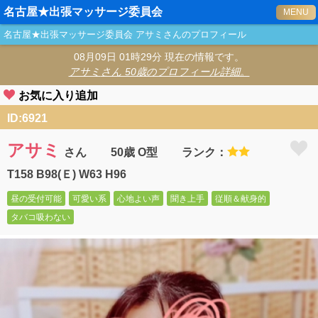
名古屋★出張マッサージ委員会
MENU
名古屋★出張マッサージ委員会
アサミ
さんのプロフィール
08月09日 01時29分 現在の情報です。
アサミ
さん 50歳のプロフィール詳細。
お気に入り追加
ID:6921
アサミ
さん
50歳 O型
ランク：
T158 B98(Ｅ) W63 H96
昼の受付可能
可愛い系
心地よい声
聞き上手
従順＆献身的
タバコ吸わない