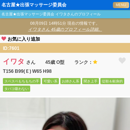
名古屋★出張マッサージ委員会
MENU
名古屋★出張マッサージ委員会
イワタ
さんのプロフィール
08月09日 14時51分 現在の情報です。
イワタ
さん 45歳のプロフィール詳細。
お気に入り追加
ID:7601
イワタ
さん
45歳 O型
ランク：
T156 B99(Ｅ) W65 H98
スベスベもちもちの手
可愛い系
お姉さん系
聞き上手
従順＆献身的
タバコ吸わない