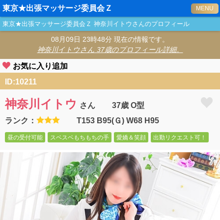
東京★出張マッサージ委員会Ｚ
MENU
東京★出張マッサージ委員会Ｚ
神奈川イトウ
さんのプロフィール
08月09日 23時48分 現在の情報です。
神奈川イトウ
さん 37歳のプロフィール詳細。
お気に入り追加
ID:10211
神奈川イトウ
さん
37歳 O型
ランク：
T153 B95(Ｇ) W68 H95
昼の受付可能
スベスベもちもちの手
愛嬌＆笑顔
出勤リクエスト可！