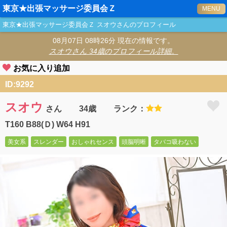
東京★出張マッサージ委員会Ｚ
MENU
東京★出張マッサージ委員会Ｚ
スオウ
さんのプロフィール
08月07日 08時26分 現在の情報です。
スオウ
さん 34歳のプロフィール詳細。
お気に入り追加
ID:9292
スオウ
さん
34歳
ランク：
T160 B88(Ｄ) W64 H91
美女系
スレンダー
おしゃれセンス
頭脳明晰
タバコ吸わない