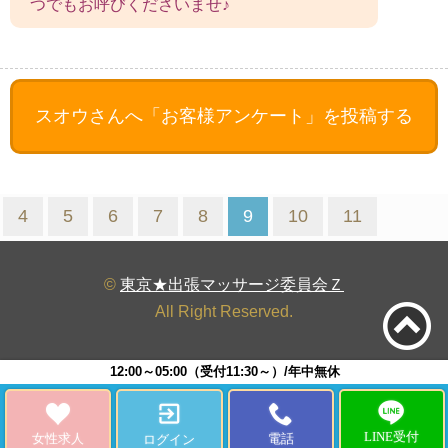
つでもお呼びくださいませ♪
スオウさんへ
「お客様アンケート」を投稿する
4
5
6
7
8
9
10
11
©
東京★出張マッサージ委員会Ｚ
All Right Reserved.
12:00～05:00（受付11:30～）/年中無休
LINE受付
女性求人
電話
ログイン