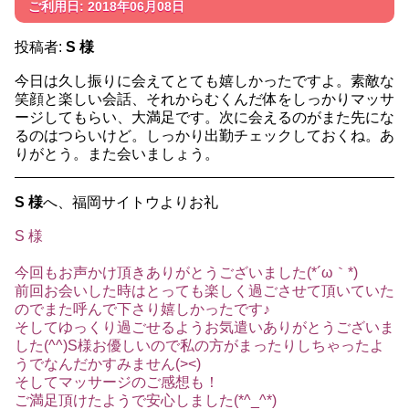
ご利用日: 2018年06月08日
投稿者:
S 様
今日は久し振りに会えてとても嬉しかったですよ。素敵な
笑顔と楽しい会話、それからむくんだ体をしっかりマッサ
ージしてもらい、大満足です。次に会えるのがまた先にな
るのはつらいけど。しっかり出勤チェックしておくね。あ
りがとう。また会いましょう。
S 様
へ、福岡サイトウよりお礼
S 様
今回もお声かけ頂きありがとうございました(*´ω｀*)
前回お会いした時はとっても楽しく過ごさせて頂いていた
のでまた呼んで下さり嬉しかったです♪
そしてゆっくり過ごせるようお気遣いありがとうございま
した(^^)S様お優しいので私の方がまったりしちゃったよ
うでなんだかすみません(><)
そしてマッサージのご感想も！
ご満足頂けたようで安心しました(*^_^*)