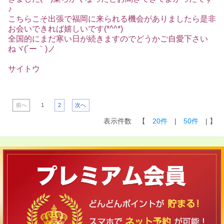
♪
こちらこそ出張で福岡に来られる機会がありましたら是非
お会いできれば嬉しいです(*^^*)
全国的にまだ寒い日が続きますのでどうかご自愛下さい
ねヾ(´ー｀)ノ
サイトウ
前へ
1
2
次へ
表示件数 【
20件
|
50件
| 】