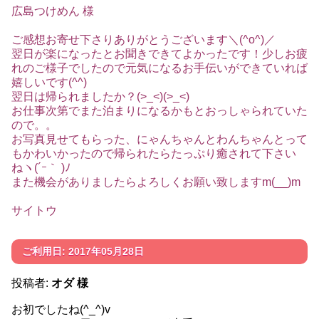
広島つけめん 様
ご感想お寄せ下さりありがとうございます＼(^o^)／
翌日が楽になったとお聞きできてよかったです！少しお疲
れのご様子でしたので元気になるお手伝いができていれば
嬉しいです(^^)
翌日は帰られましたか？(>_<)(>_<)
お仕事次第でまた泊まりになるかもとおっしゃられていた
ので。。
お写真見せてもらった、にゃんちゃんとわんちゃんとって
もかわいかったので帰られたらたっぷり癒されて下さい
ねヽ(´ｰ｀ )ﾉ
また機会がありましたらよろしくお願い致しますm(__)m
サイトウ
ご利用日: 2017年05月28日
投稿者:
オダ 様
お初でしたね(^_^)v