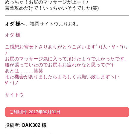
めっちゃ！お尻のマッサージが上手く♪
言葉攻めだけで！いっちゃいそうでした(笑)
オダ 様
へ、福岡サイトウよりお礼
オダ 様
ご感想お寄せ下さりありがとうございますﾟ+(人・∀・*)+｡
♪
お尻のマッサージ気に入って頂けたようでよかったです。
腰が張っていたのでお尻もお疲れかなと思って(^^)
あとは………笑笑
また機会がありましたらよろしくお願い致しますヽ(・
∀・)ノ
サイトウ
ご利用日: 2017年06月01日
投稿者:
OAK302 様