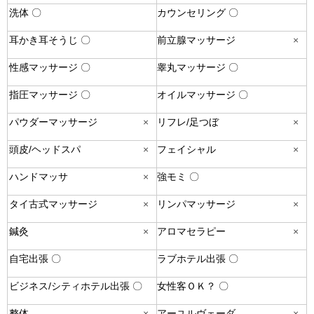
洗体 〇
カウンセリング 〇
耳かき耳そうじ 〇
前立腺マッサージ
×
性感マッサージ 〇
睾丸マッサージ 〇
指圧マッサージ 〇
オイルマッサージ 〇
パウダーマッサージ
×
リフレ/足つぼ
×
頭皮/ヘッドスパ
×
フェイシャル
×
ハンドマッサ
×
強モミ 〇
タイ古式マッサージ
×
リンパマッサージ
×
鍼灸
×
アロマセラピー
×
自宅出張 〇
ラブホテル出張 〇
ビジネス/シティホテル出張 〇
女性客ＯＫ？ 〇
整体
×
アーユルヴェーダ
×