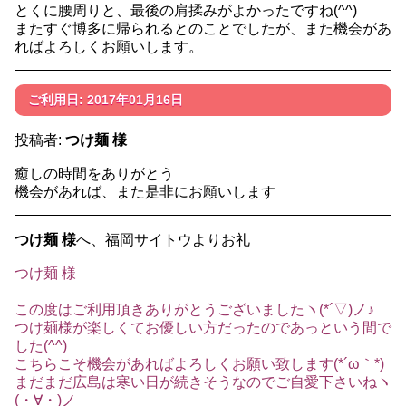
とくに腰周りと、最後の肩揉みがよかったですね(^^)
またすぐ博多に帰られるとのことでしたが、また機会があ
ればよろしくお願いします。
ご利用日: 2017年01月16日
投稿者:
つけ麺 様
癒しの時間をありがとう
機会があれば、また是非にお願いします
つけ麺 様
へ、福岡サイトウよりお礼
つけ麺 様
この度はご利用頂きありがとうございましたヽ(*´▽)ノ♪
つけ麺様が楽しくてお優しい方だったのであっという間で
した(^^)
こちらこそ機会があればよろしくお願い致します(*´ω｀*)
まだまだ広島は寒い日が続きそうなのでご自愛下さいねヽ
(・∀・)ノ