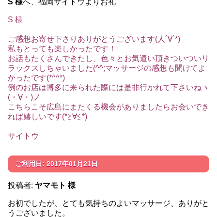
S 様
へ、福岡サイトウよりお礼
S 様
ご感想お寄せ下さりありがとうございます(人´∀`*)
私もとっても楽しかったです！
お話もたくさんできたし、色々とお気遣い頂きついついリ
ラックスしちゃいました(^^;マッサージの感想も聞けてよ
かったです(*^^*)
例のお店は博多に来られた際には是非行かれて下さいねヽ
(・∀・)ノ
こちらこそ広島にまたくる機会がありましたらお会いでき
れば嬉しいです(*≧∀≦*)
サイトウ
ご利用日: 2017年01月21日
投稿者:
ヤマモト 様
お初でしたが、とても気持ちのよいマッサージ、ありがと
うございました。