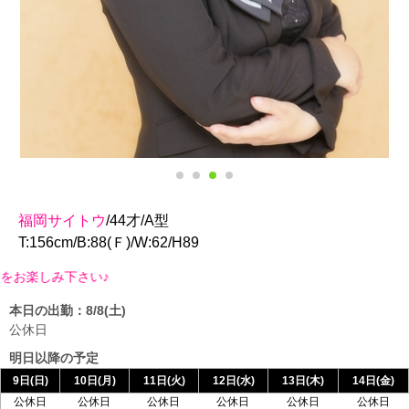
福岡サイトウ
/44才/A型
T:156cm/B:88(Ｆ)/W:62/H89
い♪
本日の出勤：8/8(土)
公休日
明日以降の予定
9日(日)
10日(月)
11日(火)
12日(水)
13日(木)
14日(金)
公休日
公休日
公休日
公休日
公休日
公休日