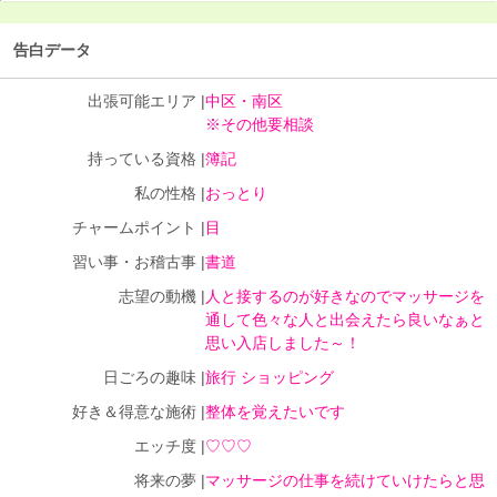
告白データ
出張可能エリア |
中区・南区
※その他要相談
持っている資格 |
簿記
私の性格 |
おっとり
チャームポイント |
目
習い事・お稽古事 |
書道
志望の動機 |
人と接するのが好きなのでマッサージを
通して色々な人と出会えたら良いなぁと
思い入店しました～！
日ごろの趣味 |
旅行 ショッピング
好き＆得意な施術 |
整体を覚えたいです
エッチ度 |
♡♡♡
将来の夢 |
マッサージの仕事を続けていけたらと思